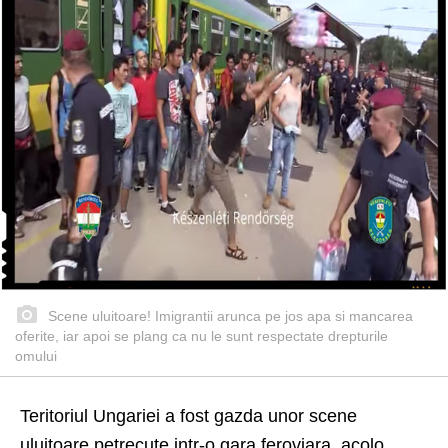
Scene uluitoare! Imigrantii arunca pe jos apa si mancarea
oferite, iar apoi se plang ca nu le sunt respectate drepturile
omului
Teritoriul Ungariei a fost gazda unor scene
uluitoare petrecute intr-o gara feroviara, acolo