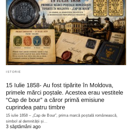
ISTORIE
15 Iulie 1858- Au fost tipărite în Moldova,
primele mărci poștale. Acestea erau vestitele
“Cap de bour” a căror primă emisiune
cuprindea patru timbre
15 iulie 1858 – „Cap de Bour”, prima marcă poștală românească,
simbol al demnității și…
3 săptămâni ago