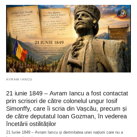
AVRAM IANCU
21 iunie 1849 – Avram Iancu a fost contactat
prin scrisori de către colonelul ungur Iosif
Simonffy, care îi scria din Vașcău, precum și
de către deputatul Ioan Gozman, în vederea
încetării ostilităților
21 Iunie 1849 – Avram Iancu și demnitatea unei națiuni care nu a