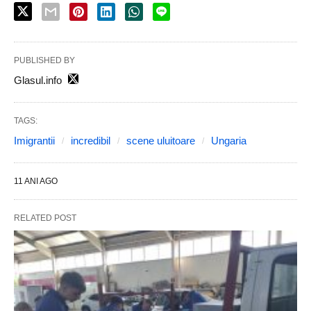
PUBLISHED BY
Glasul.info
TAGS:
Imigrantii
incredibil
scene uluitoare
Ungaria
11 ANI AGO
RELATED POST