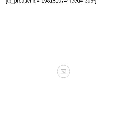
[tp_product id=”198151074″ feed=”396″]