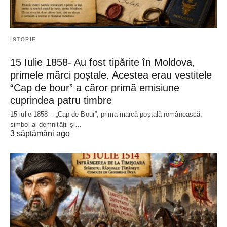
ISTORIE
15 Iulie 1858- Au fost tipărite în Moldova,
primele mărci poștale. Acestea erau vestitele
“Cap de bour” a căror primă emisiune
cuprindea patru timbre
15 iulie 1858 – „Cap de Bour”, prima marcă poștală românească,
simbol al demnității și…
3 săptămâni ago