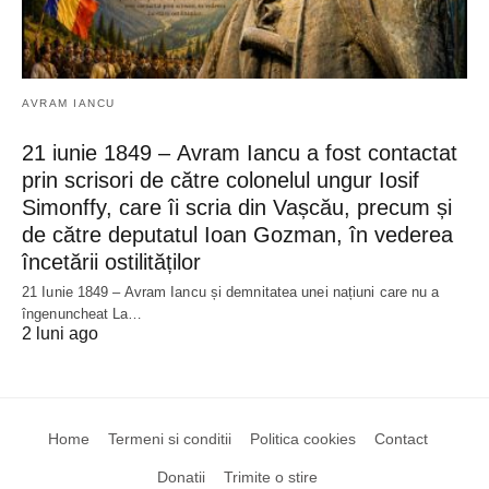
AVRAM IANCU
21 iunie 1849 – Avram Iancu a fost contactat
prin scrisori de către colonelul ungur Iosif
Simonffy, care îi scria din Vașcău, precum și
de către deputatul Ioan Gozman, în vederea
încetării ostilităților
21 Iunie 1849 – Avram Iancu și demnitatea unei națiuni care nu a
îngenuncheat La…
2 luni ago
Home
Termeni si conditii
Politica cookies
Contact
Donatii
Trimite o stire