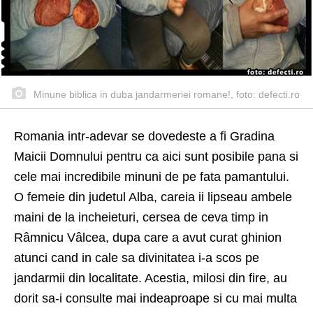
Minune biblica in duba jandarmeriei romane!, foto: defecti.ro
Romania intr-adevar se dovedeste a fi Gradina
Maicii Domnului pentru ca aici sunt posibile pana si
cele mai incredibile minuni de pe fata pamantului.
O femeie din judetul Alba, careia ii lipseau ambele
maini de la incheieturi, cersea de ceva timp in
Râmnicu Vâlcea, dupa care a avut curat ghinion
atunci cand in cale sa divinitatea i-a scos pe
jandarmii din localitate. Acestia, milosi din fire, au
dorit sa-i consulte mai indeaproape si cu mai multa