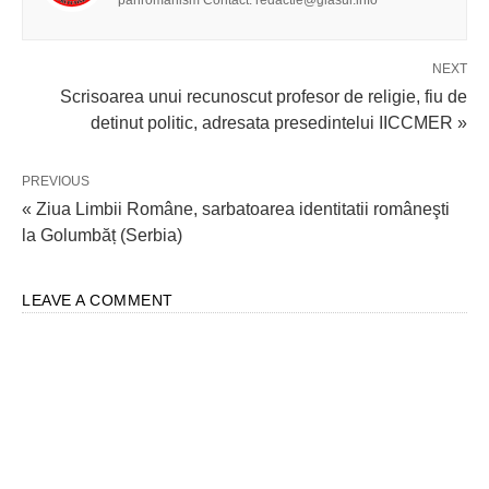
panromânism Contact: redactie@glasul.info
NEXT
Scrisoarea unui recunoscut profesor de religie, fiu de
detinut politic, adresata presedintelui IICCMER »
PREVIOUS
« Ziua Limbii Române, sarbatoarea identitatii româneşti
la Golumbăț (Serbia)
LEAVE A COMMENT