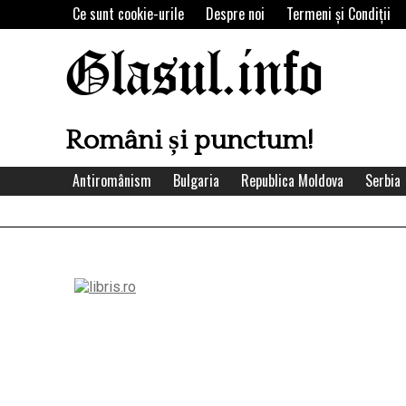
Skip
Ce sunt cookie-urile
Despre noi
Termeni şi Condiţii
to
content
Glasul.info
Români și punctum!
Antiromânism
Bulgaria
Republica Moldova
Serbia
Left
Asides