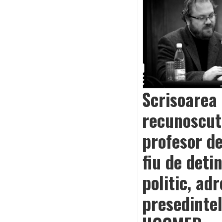
Scrisoarea
recunoscut
profesor de
fiu de deti
politic, ad
presedintel