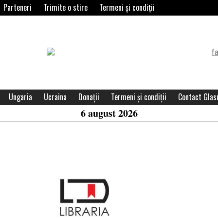
Parteneri
Trimite o stire
Termeni și condiții
Header
Widget
Area
Ungaria
Ucraina
Donații
Termeni și condiții
Contact Glasu
6 august 2026