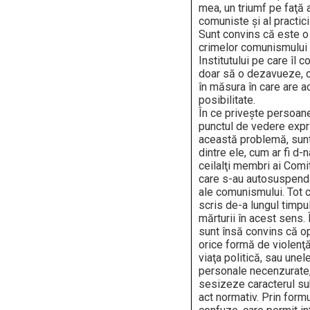
mea, un triumf pe faţă 
comuniste şi al practici
Sunt convins că este o
crimelor comunismului 
Institutului pe care îl 
doar să o dezavueze, c
în măsura în care are 
posibilitate.
În ce priveşte persoan
punctul de vedere expr
această problemă, sun
dintre ele, cum ar fi d
ceilalţi membri ai Comite
care s-au autosuspenda
ale comunismului. Tot c
scris de-a lungul timpu
mărturii în acest sens.
sunt însă convins că op
orice formă de violenţă
viaţa politică, sau une
personale necenzurate,
sesizeze caracterul su
act normativ. Prin formu