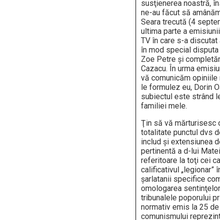
susţienerea noastră, în
ne-au făcut să amânăm,
Seara trecută (4 septe
ultima parte a emisiunii
TV în care s-a discuta
în mod special disputa 
Zoe Petre şi completări
Cazacu. În urma emisiu
vă comunicăm opiniile 
le formulez eu, Dorin 
subiectul este strând l
familiei mele.
Ţin să vă mărturisesc c
totalitate punctul dvs d
includ şi extensiunea 
pertinentă a d-lui Mate
referitoare la toţi cei c
calificativul „legionar” 
şarlatanii specifice com
omologarea sentinţelor
tribunalele poporului pr
normativ emis la 25 de 
comunismului reprezin