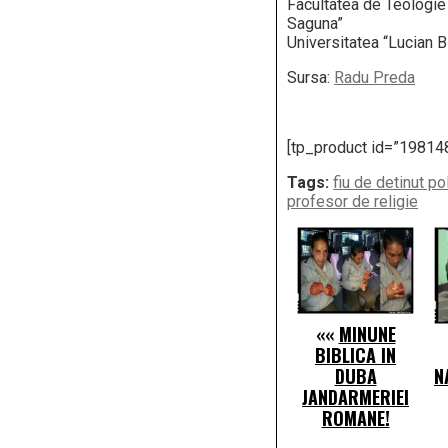
Facultatea de Teologie
Saguna”
Universitatea “Lucian B
Sursa:
Radu Preda
[tp_product id=”19814
Tags:
fiu de detinut pol
profesor de religie
««
MINUNE
BIBLICA IN
DUBA
N
JANDARMERIEI
ROMANE!