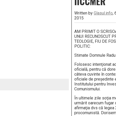
IICCMER
Written by
Glasul.info
,
2015
AM PRIMIT O SCRISO
UNUI RECUNOSCUT P
TEOLOGIE, FIU DE FO
POLITIC:
Stimate Domnule Radu
Folosesc intenţionat a
oficială, pentru că do
câteva cuvinte în contex
oficiale de preşedinte 
Institutului pentru Inve
Comunismului.
În ultimele zile soţia 
urmărit oarecum fugar 
afirmaţia dvs că lege
procomunistă. Dorisem