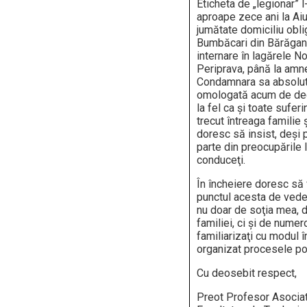
Eticheta de „legionar” l-
aproape zece ani la Aiu
jumătate domiciliu oblig
Bumbăcari din Bărăgan,
internare în lagărele N
Periprava, până la amne
Condamnara sa absolut
omologată acum de dec
la fel ca şi toate suferi
trecut întreaga familie 
doresc să insist, deşi
parte din preocupările I
conduceţi.
În încheiere doresc să
punctul acesta de vede
nu doar de soţia mea, d
familiei, ci şi de numer
familiarizaţi cu modul î
organizat procesele po
Cu deosebit respect,
Preot Profesor Asociat