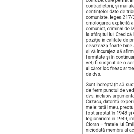
confuze, care permit in
contradictorii, şi mai a
sentinţelor date de tri
comuniste, legea 217/
omologarea explicită a
comunist, criminal de l
la sfârşitul lui. Cred c
poziţie în calitate de 
sesizează foarte bine 
şi vă încurajez să afir
fermitate şi în continua
veţi fi susţinut de o se
al căror loc firesc ar tr
de dvs.
Sunt îndreptăţit să sus
de ferm punctul de ve
dvs, inclusiv argumenta
Cazacu, datorită experi
mele: tatăl meu, preot
fost arestat în 1948 ş
legionarism în 1949, î
Cioran – fratele lui Emil
niciodată membru al ace