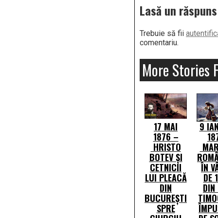
Lasă un răspuns
Trebuie să fii
autentific
comentariu.
More Stories 
17 MAI
9 IA
1876 –
18
HRISTO
MARI
BOTEV ȘI
ROMÂ
CETNICII
ÎN V
LUI PLEACĂ
DE 
DIN
DIN
BUCUREȘTI
TIMO
SPRE
ÎMPU