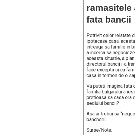
ramasitele 
fata bancii
Potrivit celor relatate 
ipotecase casa, acest
intreaga sa familie in b
a incerca sa negocieze 
aceasta situatie, a plan
directorul bancii i-a tr
face exceptii si ca fam
casa in termen de o s
Va puteti imagina fata d
familia bulgarului a iesi
pretioasa sa casa era d
sediului bancii?
Asa ar trebui sa “negoc
bancherii…
Surse/Note: