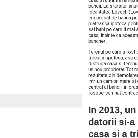
casa si a trimis ramasit
bancii. La sfarsitul anu
localitatea Lovech (Lov
era presat de banca pen
plateasca ipoteca pentru
sai bani pe care ii mai
casa, inainte ca aceasta
bancheri.
Terenul pe care a fost 
trecut in ipoteca, asa c
distruga casa si terenul
un nou proprietar. Tot m
rezultate din demolarea
intr-un camion mare si 
central al bancii, in or
fusese semnat contract
In 2013, un
datorii si-
casa si a t