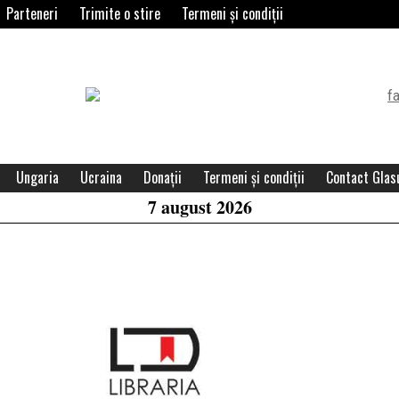
Parteneri
Trimite o stire
Termeni și condiții
Header
Widget
Area
Ungaria
Ucraina
Donații
Termeni și condiții
Contact Glasu
7 august 2026