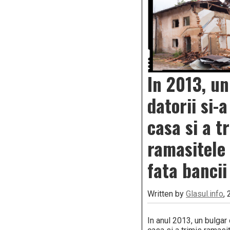
In 2013, un
datorii si-
casa si a t
ramasitele 
fata bancii
Written by
Glasul.info
,
In anul 2013, un bulgar 