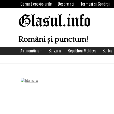
Skip
Ce sunt cookie-urile
Despre noi
Termeni şi Condiţii
to
content
Glasul.info
Români și punctum!
Antiromânism
Bulgaria
Republica Moldova
Serbia
Left
Asides