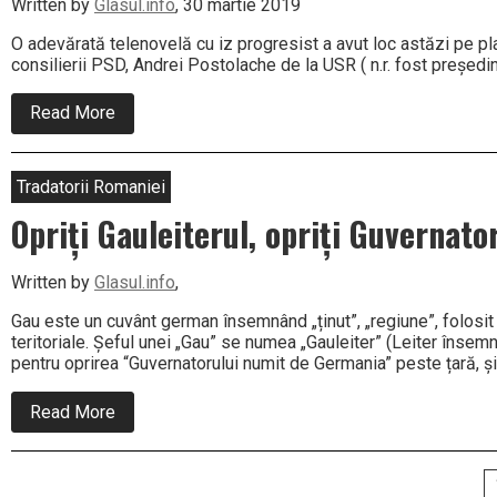
Written by
Glasul.info
, 30 martie 2019
O adevărată telenovelă cu iz progresist a avut loc astăzi pe pla
consilierii PSD, Andrei Postolache de la USR ( n.r. fost președin
about
Read More
Telenovelă
progresistă:
a
demisionat
Tradatorii Romaniei
fostul
președinte
Opriți Gauleiterul, opriți Guvernator
de
partid
al
Written by
Glasul.info
,
lui
Cosette
Gau este un cuvânt german însemnând „ținut”, „regiune”, folosit
Chichirău!
teritoriale. Șeful unei „Gau” se numea „Gauleiter” (Leiter însem
Ba
nu!
pentru oprirea “Guvernatorului numit de Germania” peste țară, și
Ba
da!
about
Read More
Ba…
Opriți
Gauleiterul,
opriți
Paginație
Guvernatorul,