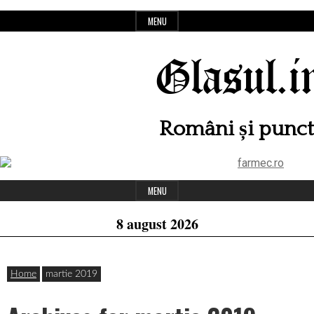
Skip
MENU
to
content
Glasul.i
Români și punc
Header
Widget
MENU
Area
8 august 2026
Home
martie 2019