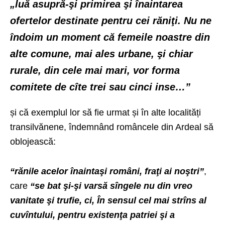
„luă asupră-şi primirea şi înaintarea
ofertelor destinate pentru cei răniţi. Nu ne
îndoim un moment că femeile noastre din
alte comune, mai ales urbane, şi chiar
rurale, din cele mai mari, vor forma
comitete de cîte trei sau cinci inse…”
și că exemplul lor să fie urmat și în alte localități
transilvănene, îndemnând româncele din Ardeal să
oblojească:
“rănile acelor înaintaşi români, fraţi ai noştri”
,
care
“se bat şi-şi varsă sîngele nu din vreo
vanitate şi trufie, ci, În sensul cel mai strîns al
cuvîntului, pentru existenţa patriei şi a