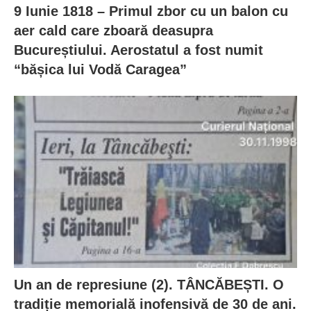
9 Iunie 1818 – Primul zbor cu un balon cu
aer cald care zboară deasupra
Bucureștiului. Aerostatul a fost numit
“bășica lui Vodă Caragea”
Un an de represiune (2). TÂNCĂBEȘTI. O
tradiție memorială inofensivă de 30 de ani.