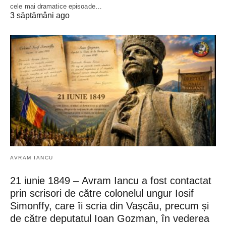
cele mai dramatice episoade…
3 săptămâni ago
AVRAM IANCU
21 iunie 1849 – Avram Iancu a fost contactat
prin scrisori de către colonelul ungur Iosif
Simonffy, care îi scria din Vașcău, precum și
de către deputatul Ioan Gozman, în vederea