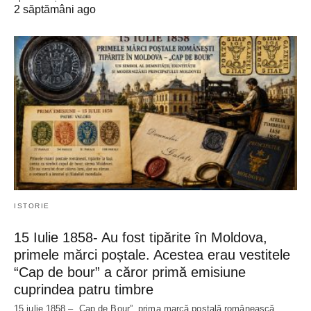
2 săptămâni ago
ISTORIE
15 Iulie 1858- Au fost tipărite în Moldova,
primele mărci poștale. Acestea erau vestitele
“Cap de bour” a căror primă emisiune
cuprindea patru timbre
15 iulie 1858 – „Cap de Bour”, prima marcă poștală românească,