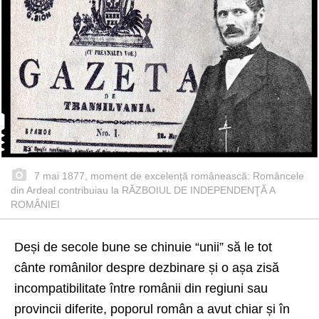
7 mai 1877, moment de excelență românească: Româncele
din Ardeal contribuiau la RĂZBOIUL DE INDEPENDENŢĂ A
ROMÂNIEI
Deși de secole bune se chinuie “unii” să le tot
cânte românilor despre dezbinare și o așa zisă
incompatibilitate între românii din regiuni sau
provincii diferite, poporul român a avut chiar și în