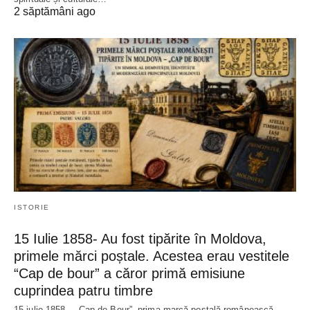
2 săptămâni ago
ISTORIE
15 Iulie 1858- Au fost tipărite în Moldova,
primele mărci poștale. Acestea erau vestitele
“Cap de bour” a căror primă emisiune
cuprindea patru timbre
15 iulie 1858 – „Cap de Bour”, prima marcă poștală românească,