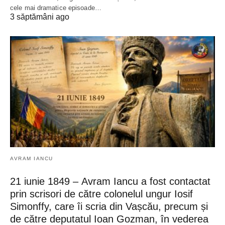
cele mai dramatice episoade…
3 săptămâni ago
AVRAM IANCU
21 iunie 1849 – Avram Iancu a fost contactat
prin scrisori de către colonelul ungur Iosif
Simonffy, care îi scria din Vașcău, precum și
de către deputatul Ioan Gozman, în vederea