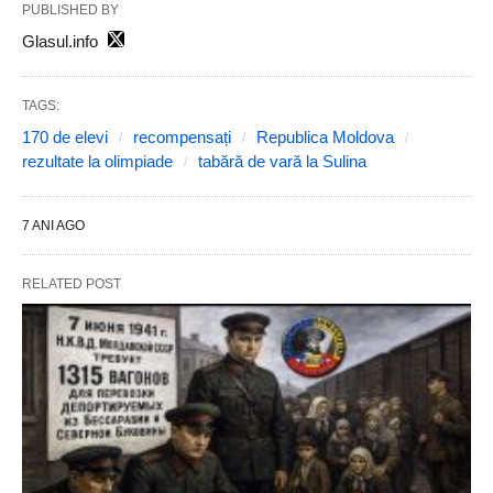
PUBLISHED BY
Glasul.info
TAGS:
170 de elevi
recompensați
Republica Moldova
rezultate la olimpiade
tabără de vară la Sulina
7 ANI AGO
RELATED POST