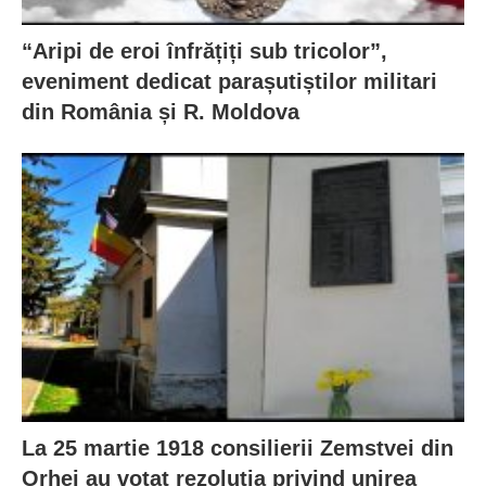
“Aripi de eroi înfrățiți sub tricolor”,
eveniment dedicat parașutiștilor militari
din România și R. Moldova
La 25 martie 1918 consilierii Zemstvei din
Orhei au votat rezoluţia privind unirea