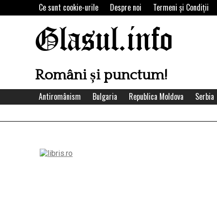
Skip
Ce sunt cookie-urile
Despre noi
Termeni şi Condiţii
to
content
Glasul.info
Români și punctum!
Antiromânism
Bulgaria
Republica Moldova
Serbia
Left
Asides