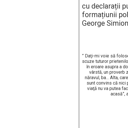
cu declarații 
formațiunii po
George Simion
” Daţi-mi voie să folo
scuze tuturor prietenil
în eroare asupra a do
vârstă, un proverb z
năravul, ba… Alta, car
sunt convins că nici p
viaţă nu va putea fa
acasă”, 