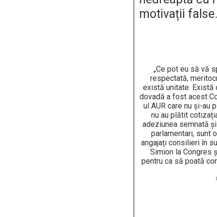
motivații false
„Ce pot eu să vă s
respectată, meritocr
există unitate. Există
dovadă a fost acest Co
ul AUR care nu și-au p
nu au plătit cotizaț
adeziunea semnată și
parlamentari, sunt 
angajați consilieri în 
Simion la Congres și
pentru ca să poată con