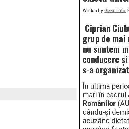
Written by
Glasul.info
,
Ciprian Ciub
grup de mai 
nu suntem mu
conducere și
s-a organizat
În ultima peri
mari în cadrul
Românilor
(AU
dându-și demis
acuzând dictat