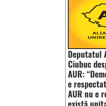
Deputatul 
Ciubuc des
AUR: “Demo
e respectat
AUR nu e r
există unit