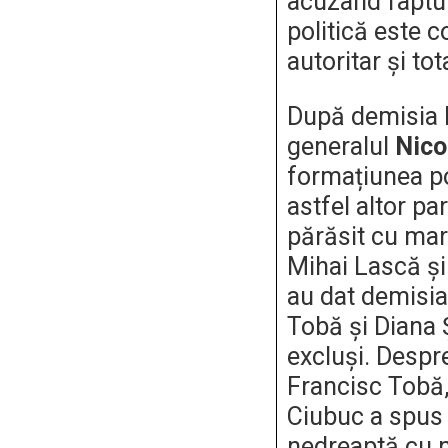
acuzând faptu
politică este 
autoritar și to
După demisia 
generalul
Nico
formațiunea po
astfel altor pa
părăsit cu mar
Mihai Lască şi
au dat demisia
Tobă şi Diana
excluşi. Despr
Francisc Tobă,
Ciubuc a spus 
nedreaptă cu n