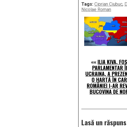
Tags:
Ciprian Ciubuc
,
D
Nicolae Roman
««
ILIA KIVA, FO
PARLAMENTAR Î
UCRAINA, A PREZE
O HARTĂ ÎN CAR
ROMÂNIEI I-AR RE
BUCOVINA DE NO
Lasă un răspuns