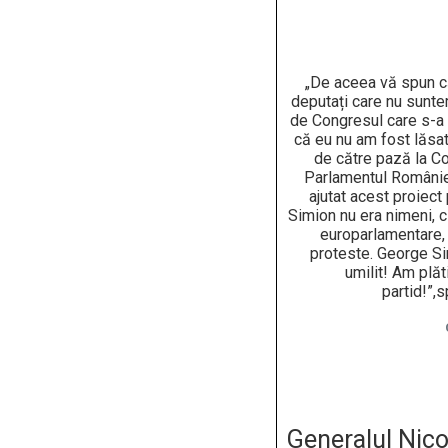
„De aceea vă spun c
deputați care nu sunte
de Congresul care s-a 
că eu nu am fost lăsat
de către pază la C
Parlamentul României,
ajutat acest proiect
Simion nu era nimeni, c
europarlamentare, 
proteste. George Sim
umilit! Am plăt
partid!”,
Generalul Nico