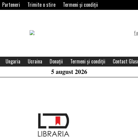
Parteneri
Trimite o stire
Termeni și condiții
Header
Widget
Area
Ungaria
Ucraina
Donații
Termeni și condiții
Contact Glasu
5 august 2026