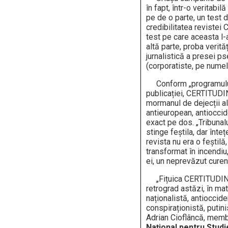
în fapt, într-o veritabi
pe de o parte, un test d
credibilitatea revistei
test pe care aceasta l-
altă parte, proba verităț
jurnalistică a presei p
(corporatiste, pe numel
Conform „programului
publicației, CERTITUDIN
mormanul de dejecții al 
antieuropean, antioccide
exact pe dos. „Tribunalu
stinge feștila, dar înte
revista nu era o feștilă,
transformat în incendiu,
ei, un neprevăzut curen
„Fițuica CERTITUDIN
retrograd astăzi, în mat
naționalistă, antiocciden
conspiraționistă, putini
Adrian Cioflâncă, membr
Național pentru Studi