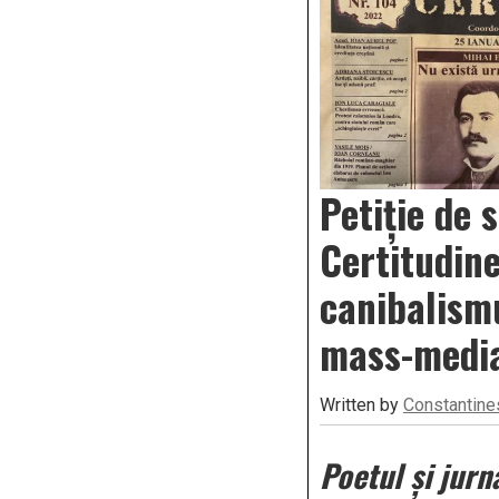
Petiție de 
Certitudine
canibalismu
mass-medi
Written by
Constantine
Poetul și jurn