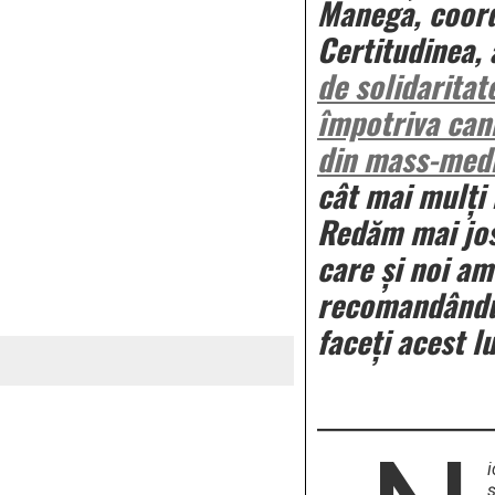
Manega, coord
Certitudinea, 
de solidaritat
împotriva can
din mass-med
cât mai mulți 
Redăm mai jos 
care și noi a
recomandându
faceți acest l
ş