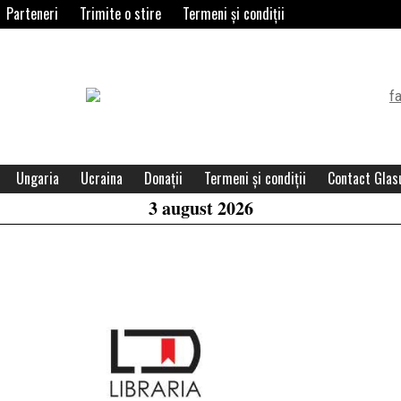
Parteneri
Trimite o stire
Termeni și condiții
Header
Widget
Area
Ungaria
Ucraina
Donații
Termeni și condiții
Contact Glasu
3 august 2026