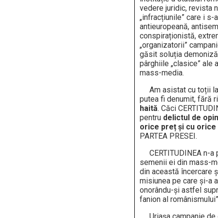
vedere juridic, revista 
„infracțiunile” care i s-
antieuropeană, antisemi
conspiraționistă, extrem
„organizatorii” campanie
găsit soluția demonizăr
pârghiile „clasice” ale 
mass-media.
Am asistat cu toții l
putea fi denumit, fără r
haită
. Căci CERTITUDI
pentru
delictul de opin
orice preț și cu orice
PARTEA PRESEI.
CERTITUDINEA n-a put
semenii ei din mass-med
din această încercare ș
misiunea pe care și-a 
onorându-și astfel supr
fanion al românismului”
Uriașa campanie de 