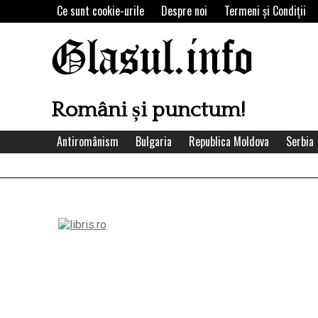
Skip
Ce sunt cookie-urile
Despre noi
Termeni şi Condiţii
to
content
Glasul.info
Români și punctum!
Antiromânism
Bulgaria
Republica Moldova
Serbia
Left
Asides