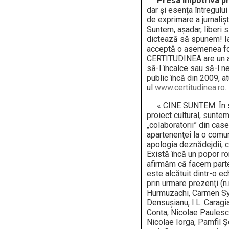
Presa împotriva pr
dar și esența întregului
de exprimare a jurnaliști
Suntem, așadar, liberi
dictează să spunem! I
acceptă o asemenea for
CERTITUDINEA are un a
să-l încalce sau să-l n
public încă din 2009, at
ul
www.certitudinea.ro
.
« CINE SUNTEM. În sen
proiect cultural, sunte
„colaboratorii” din case
apartenenţei la o comun
apologia deznădejdii, 
Există încă un popor ro
afirmăm că facem parte
este alcătuit dintr-o e
prin urmare prezenţi (n
Hurmuzachi, Carmen Syl
Densușianu, I.L. Caragi
Conta, Nicolae Paulesc
Nicolae Iorga, Pamfil 