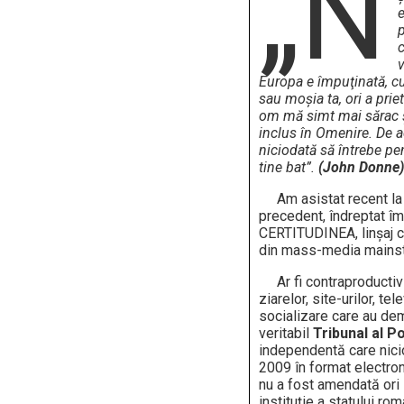
„N
p
Europa e împuţinată, cu
sau moşia ta, ori a prie
om mă simt mai sărac ş
inclus în Omenire. De a
niciodată să întrebe pe
tine bat”.
(John Donne)
Am asistat recent la u
precedent, îndreptat împ
CERTITUDINEA, linșaj c
din mass-media mainst
Ar fi contraproductiv 
ziarelor, site-urilor, tel
socializare care au dem
veritabil
Tribunal al Po
independentă care nici
2009 în format electroni
nu a fost amendată ori 
instituție a statului rom