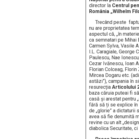
director la
Centrul pent
România „Wilhelm Fi
Trecând peste faptu
nu are proprietatea term
aspectul că, „în mater
ca semnatari pe Mihai
Carmen Sylva, Vasile A
I.L. Caragiale, George 
Paulescu, Nae Ionescu, 
Cezar Ivănescu, Ioan Au
Florian Colceag, Florin
Mircea Dogaru etc. (adi
astăzi”), campania în si
resurecția
Articolului
baza căruia puteai fi s
casă și arestat pentru „
fără să ți se explice în
de „glorie” a dictaturii 
avea să fie denumită ma
revine cu un alt „design
diabolica Securitate, ci