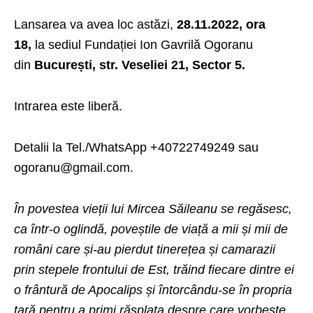
Lansarea va avea loc astăzi,
28.11.2022, ora
18,
la sediul Fundației Ion Gavrilă Ogoranu
din
București, str. Veseliei 21, Sector 5.
Intrarea este liberă.
Detalii la Tel./WhatsApp +40722749249 sau
ogoranu@gmail.com.
În povestea vieții lui Mircea Săileanu se regăsesc,
ca într-o oglindă, poveștile de viață a mii și mii de
români care și-au pierdut tinerețea și camarazii
prin stepele frontului de Est, trăind fiecare dintre ei
o frântură de Apocalips și întorcându-se în propria
țară pentru a primi răsplata despre care vorbește