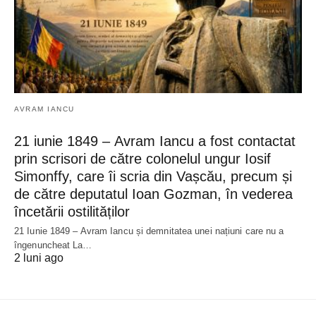
AVRAM IANCU
21 iunie 1849 – Avram Iancu a fost contactat
prin scrisori de către colonelul ungur Iosif
Simonffy, care îi scria din Vașcău, precum și
de către deputatul Ioan Gozman, în vederea
încetării ostilităților
21 Iunie 1849 – Avram Iancu și demnitatea unei națiuni care nu a
îngenuncheat La…
2 luni ago