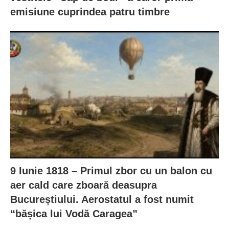
emisiune cuprindea patru timbre
9 Iunie 1818 – Primul zbor cu un balon cu
aer cald care zboară deasupra
Bucureștiului. Aerostatul a fost numit
“bășica lui Vodă Caragea”