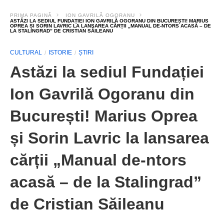
PRIMA PAGINĂ
ION GAVRILĂ OGORANU
ASTĂZI LA SEDIUL FUNDAȚIEI ION GAVRILĂ OGORANU DIN BUCUREȘTI! MARIUS
OPREA ȘI SORIN LAVRIC LA LANSAREA CĂRȚII „MANUAL DE-NTORS ACASĂ – DE
LA STALINGRAD” DE CRISTIAN SĂILEANU
CULTURAL
ISTORIE
ȘTIRI
Astăzi la sediul Fundației
Ion Gavrilă Ogoranu din
București! Marius Oprea
și Sorin Lavric la lansarea
cărții „Manual de-ntors
acasă – de la Stalingrad”
de Cristian Săileanu