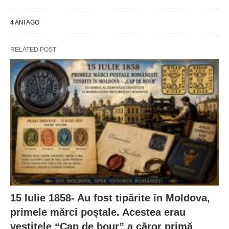
4 ANI AGO
RELATED POST
15 Iulie 1858- Au fost tipărite în Moldova,
primele mărci poștale. Acestea erau
vestitele “Cap de bour” a căror primă