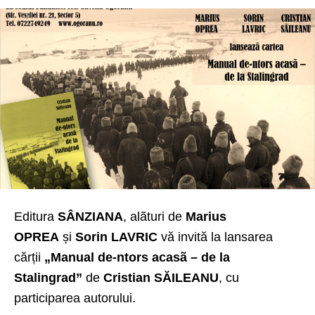
Editura
SÂNZIANA
, alãturi de
Marius
OPREA
și
Sorin LAVRIC
vă invită la lansarea
cărții
„Manual de-ntors acasã – de la
Stalingrad”
de
Cristian SĂILEANU
, cu
participarea autorului.