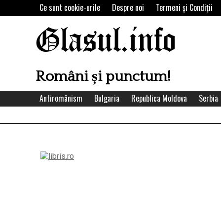
Skip
Ce sunt cookie-urile
Despre noi
Termeni şi Condiţii
to
content
Glasul.info
Români și punctum!
Antiromânism
Bulgaria
Republica Moldova
Serbia
Left
Asides