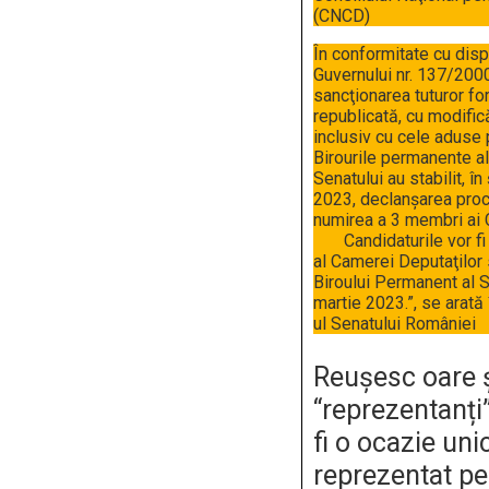
(CNCD)
În conformitate cu disp
Guvernului nr. 137/2000
sancţionarea tuturor fo
republicată, cu modifică
inclusiv cu cele aduse 
Birourile permanente al
Senatului au stabilit, 
2023, declanşarea proc
numirea a 3 membri ai C
Candidaturile vor fi 
al Camerei Deputaţilor s
Biroului Permanent al S
martie 2023.”, se arată
ul Senatului României
Reușesc oare ș
“reprezentanți
fi o ocazie uni
reprezentat pe