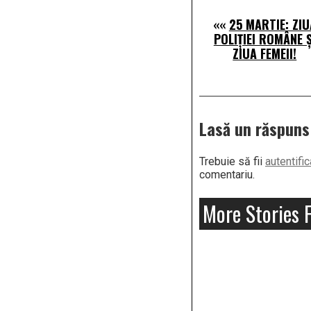
««
25 MARTIE: ZIU
POLIȚIEI ROMÂNE Ș
ZIUA FEMEII!
Lasă un răspuns
Trebuie să fii
autentific
comentariu.
More Stories