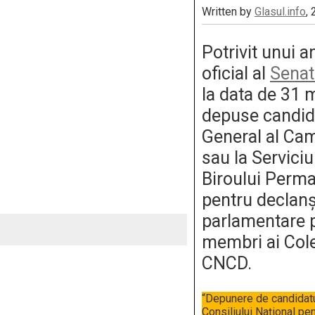
Written by
Glasul.info
,
Potrivit unui a
oficial al
Senat
la data de 31 m
depuse candida
General al Cam
sau la Serviciu
Biroului Perma
pentru declanş
parlamentare 
membri ai Coleg
CNCD.
“Depunere de candidatur
Consiliului Naţional pe