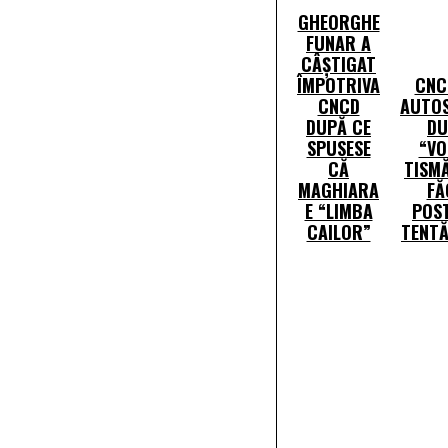
GHEORGHE
FUNAR A
CÂȘTIGAT
ÎMPOTRIVA
CNC
CNCD
AUTOS
DUPĂ CE
DU
SPUSESE
“VO
CĂ
TISM
MAGHIARA
FĂ
E “LIMBA
POS
CAILOR”
TENTĂ