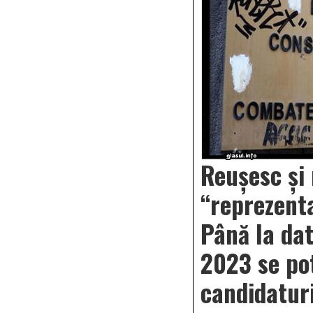
Reușesc și 
“reprezent
Până la da
2023 se po
candidatur