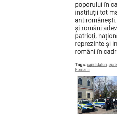
poporului în c
instituții tot m
antiromânești.
și români adevă
patrioți, națion
reprezinte și i
români în cadru
Tags:
candidaturi
,
epre
Românii