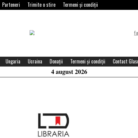
Parteneri
Trimite o stire
Termeni și condiții
Header
Widget
Area
Ungaria
Ucraina
Donații
Termeni și condiții
Contact Glasu
4 august 2026