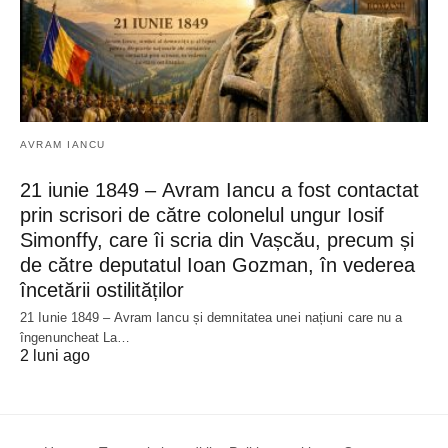
AVRAM IANCU
21 iunie 1849 – Avram Iancu a fost contactat
prin scrisori de către colonelul ungur Iosif
Simonffy, care îi scria din Vașcău, precum și
de către deputatul Ioan Gozman, în vederea
încetării ostilităților
21 Iunie 1849 – Avram Iancu și demnitatea unei națiuni care nu a
îngenuncheat La…
2 luni ago