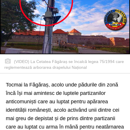
(VIDEO) La Cetatea Făgăraș se încalcă legea 75/1994 care
reglementează arborarea drapelului Național
Tocmai la Făgăraș, acolo unde pădurile din zonă
încă își mai amintesc de luptele partizanilor
anticomuniști care au luptat pentru apărarea
identității românești, acolo activând unii dintre cei
mai greu de depistat și de prins dintre partizanii
care au luptat cu arma în mână pentru neatârnarea