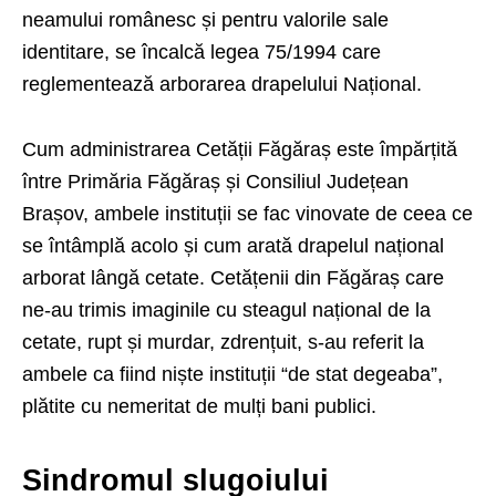
neamului românesc și pentru valorile sale
identitare, se încalcă legea 75/1994 care
reglementează arborarea drapelului Național.
Cum administrarea Cetății Făgăraș este împărțită
între Primăria Făgăraș și Consiliul Județean
Brașov, ambele instituții se fac vinovate de ceea ce
se întâmplă acolo și cum arată drapelul național
arborat lângă cetate. Cetățenii din Făgăraș care
ne-au trimis imaginile cu steagul național de la
cetate, rupt și murdar, zdrențuit, s-au referit la
ambele ca fiind niște instituții “de stat degeaba”,
plătite cu nemeritat de mulți bani publici.
Sindromul slugoiului