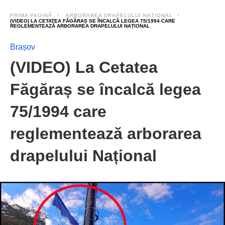
PRIMA PAGINĂ
ARBORAREA DRAPELULUI NAȚIONAL
(VIDEO) LA CETATEA FĂGĂRAȘ SE ÎNCALCĂ LEGEA 75/1994 CARE
REGLEMENTEAZĂ ARBORAREA DRAPELULUI NAȚIONAL
Brașov
(VIDEO) La Cetatea
Făgăraș se încalcă legea
75/1994 care
reglementează arborarea
drapelului Național