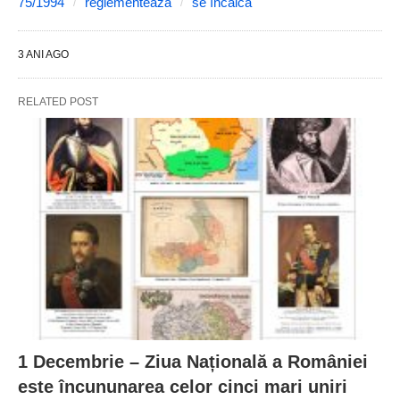
75/1994
reglementează
se încalcă
3 ANI AGO
RELATED POST
1 Decembrie – Ziua Națională a României
este încununarea celor cinci mari uniri