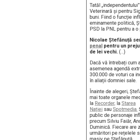
Tatăl „independentului”
Veterinară și pentru Si
buni. Fiind o funcție inf
eminamente politică, Șt
PSD la PNL pentru a o 
Nicolae Ștefănuță se
penal
pentru un preju
de lei vechi.
(…)
Dacă vă întrebați cum 
asemenea agendă extr
300.000 de voturi ca i
în aliații domniei sale.
Înainte de alegeri, Ște
mai toate organele med
la
Recorder,
la
Starea
Nației
sau
Spotmedia.
Ș
public de personaje in
precum Silviu Faiăr, A
Duminică. Fiecare are 
urmăritori pe rețelele 
masiv pe Ștefănuță.