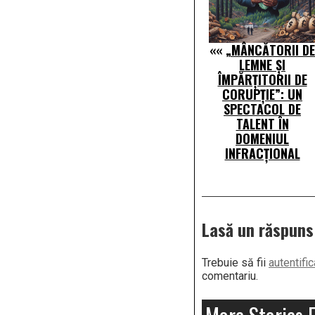
««
„MÂNCĂTORII DE
LEMNE ȘI
ÎMPĂRȚITORII DE
CORUPȚIE”: UN
SPECTACOL DE
TALENT ÎN
DOMENIUL
INFRACȚIONAL
Lasă un răspuns
Trebuie să fii
autentific
comentariu.