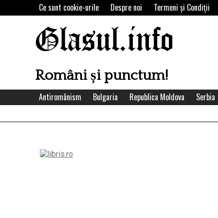
Skip
Ce sunt cookie-urile
Despre noi
Termeni şi Condiţii
to
content
Glasul.info
Români și punctum!
Antiromânism
Bulgaria
Republica Moldova
Serbia
Left
Asides