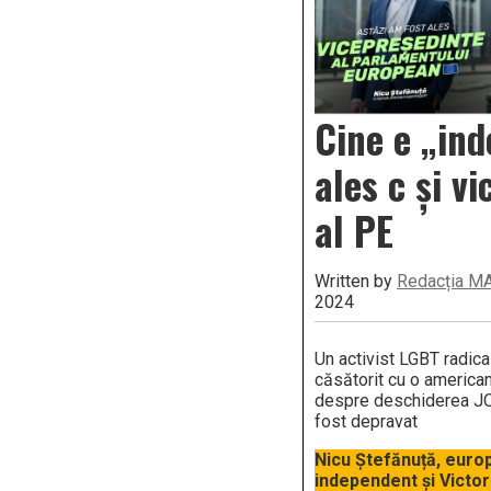
Cine e „in
ales c și v
al PE
Written by
Redacția M
2024
Un activist LGBT radica
căsătorit cu o american
despre deschiderea JO
fost depravat
Nicu Ștefănuță, euro
independent și Victo