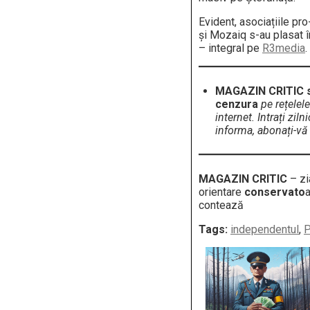
Evident, asociațiile p
și Mozaiq s-au plasat î
– integral pe
R3media
.
MAGAZIN CRITIC s
cenzura
pe rețelele
internet. Intrați ziln
informa, abonați-vă 
MAGAZIN CRITIC
– zi
orientare
conservato
contează
Tags:
independentul
,