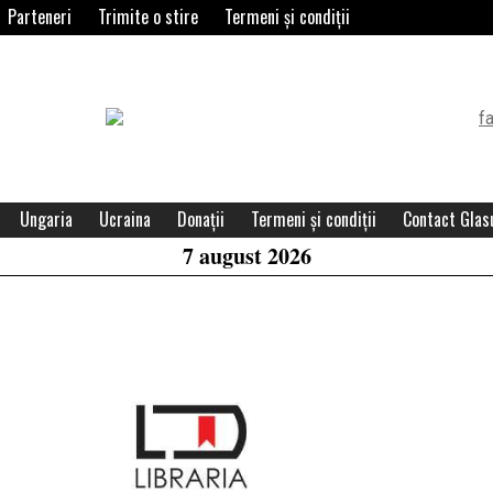
Parteneri
Trimite o stire
Termeni și condiții
Header
Widget
Area
Ungaria
Ucraina
Donații
Termeni și condiții
Contact Glasu
7 august 2026