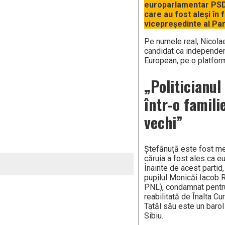
europarlamentar PSD,
care au fost aleși în 
vicepreședinte al Pa
Pe numele real, Nicola
candidat ca independen
European, pe o platform
„Politicianul
într-o famili
vechi”
Ștefănuță este fost me
căruia a fost ales ca e
Înainte de acest partid
pupilul Monicăi Iacob R
PNL), condamnat pentru 
reabilitată de Înalta Cu
Tatăl său este un barol
Sibiu.