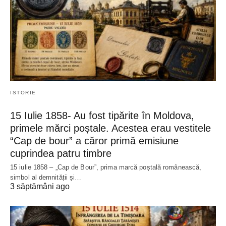
ISTORIE
15 Iulie 1858- Au fost tipărite în Moldova,
primele mărci poștale. Acestea erau vestitele
“Cap de bour” a căror primă emisiune
cuprindea patru timbre
15 iulie 1858 – „Cap de Bour”, prima marcă poștală românească,
simbol al demnității și…
3 săptămâni ago