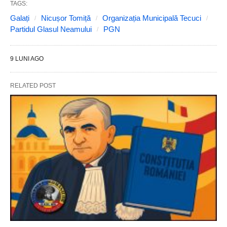
TAGS:
Galați
Nicușor Tomiță
Organizația Municipală Tecuci
Partidul Glasul Neamului
PGN
9 LUNI AGO
RELATED POST