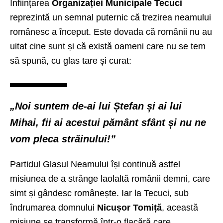
Înființarea
Organizației Municipale Tecuci
reprezintă un semnal puternic că trezirea neamului
românesc a început. Este dovada că românii nu au
uitat cine sunt și că există oameni care nu se tem
să spună, cu glas tare și curat:
„Noi suntem de-ai lui Ștefan și ai lui
Mihai, fii ai acestui pământ sfânt și nu ne
vom pleca străinului!”
Partidul Glasul Neamului își continuă astfel
misiunea de a strânge laolaltă românii demni, care
simt și gândesc românește. Iar la Tecuci, sub
îndrumarea domnului
Nicușor Tomiță
, această
misiune se transformă într-o flacără care