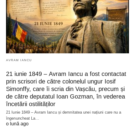
AVRAM IANCU
21 iunie 1849 – Avram Iancu a fost contactat
prin scrisori de către colonelul ungur Iosif
Simonffy, care îi scria din Vașcău, precum și
de către deputatul Ioan Gozman, în vederea
încetării ostilităților
21 Iunie 1849 – Avram Iancu și demnitatea unei națiuni care nu a
îngenuncheat La…
o lună ago