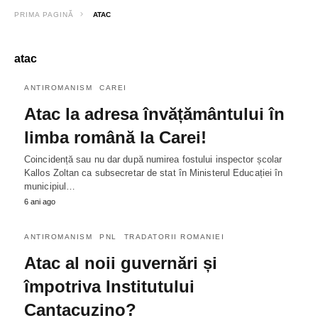
PRIMA PAGINĂ
ATAC
atac
ANTIROMANISM
CAREI
Atac la adresa învățământului în
limba română la Carei!
Coincidență sau nu dar după numirea fostului inspector școlar
Kallos Zoltan ca subsecretar de stat în Ministerul Educației în
municipiul…
6 ani ago
ANTIROMANISM
PNL
TRADATORII ROMANIEI
Atac al noii guvernări și
împotriva Institutului
Cantacuzino?