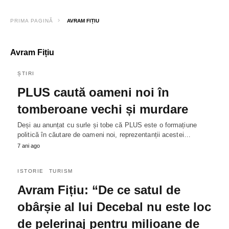
PRIMA PAGINĂ
AVRAM FIȚIU
Avram Fițiu
ȘTIRI
PLUS caută oameni noi în
tomberoane vechi și murdare
Deși au anunțat cu surle și tobe că PLUS este o formațiune
politică în căutare de oameni noi, reprezentanții acestei…
7 ani ago
ISTORIE
TURISM
Avram Fițiu: “De ce satul de
obârșie al lui Decebal nu este loc
de pelerinaj pentru milioane de