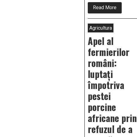
about
Read More
Ați
cumpărat
până
acum
Agricultura
carne
de
Apel al
porc
importată
fermierilor
din
Germania
români:
Știți
cum
luptați
sunt
sclavizați
românii
împotriva
în
abatoarel
pestei
din
Germania
porcine
africane prin
refuzul de a