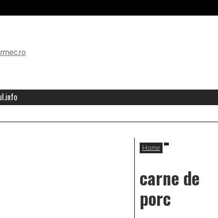
l.info
Home
carne de
porc