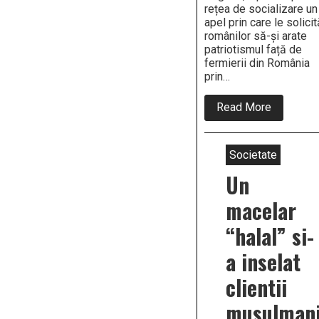
rețea de socializare un
apel prin care le solicit
românilor să-și arate
patriotismul față de
fermierii din România
prin…
about
Read More
Apel
al
fermierilo
români:
Societate
luptați
împotriva
Un
pestei
porcine
macelar
africane
prin
“halal” si-
refuzul
de
a inselat
a
cumpăra
carne
clientii
de
porc
musulman
din