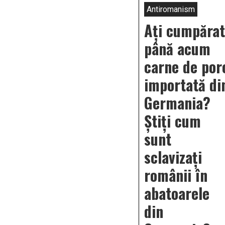
Antiromanism
Ați cumpărat
până acum
carne de por
importată di
Germania?
Știți cum
sunt
sclavizați
românii în
abatoarele
din