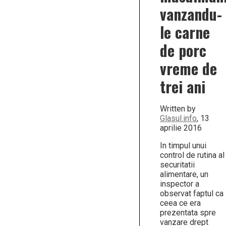
altă
vanzandu-
sursă
decât
le carne
sursa
româneas
de porc
vreme de
trei ani
Written by
Glasul.info
, 13
aprilie 2016
In timpul unui
control de rutina al
securitatii
alimentare, un
inspector a
observat faptul ca
ceea ce era
prezentata spre
vanzare drept