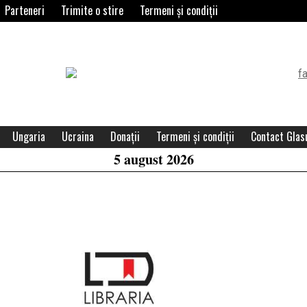
Parteneri
Trimite o stire
Termeni și condiții
Header
Widget
Area
Ungaria
Ucraina
Donații
Termeni și condiții
Contact Glasu
5 august 2026