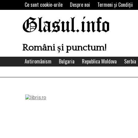
Skip
Ce sunt cookie-urile
Despre noi
Termeni şi Condiţii
to
content
Glasul.info
Români și punctum!
Antiromânism
Bulgaria
Republica Moldova
Serbia
Left
Asides