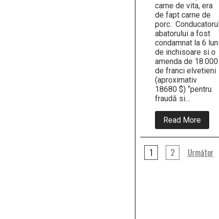
carne de vita, era
de fapt carne de
porc. Conducatoru
abatorului a fost
condamnat la 6 lun
de inchisoare si o
amenda de 18.000
de franci elvetieni
(aproximativ
18680 $) “pentru
fraudă si…
abou
Read More
Un
mace
“halal
Paginație
si-
1
2
Următor
a
articole
insel
client
musu
vanz
le
carne
de