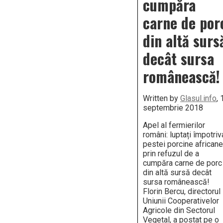
cumpăra
carne de por
din altă surs
decât sursa
românească!
Written by
Glasul.info
, 
septembrie 2018
Apel al fermierilor
români: luptați împotriv
pestei porcine africane
prin refuzul de a
cumpăra carne de porc
din altă sursă decât
sursa românească!
Florin Bercu, directorul
Uniunii Cooperativelor
Agricole din Sectorul
Vegetal, a postat pe o