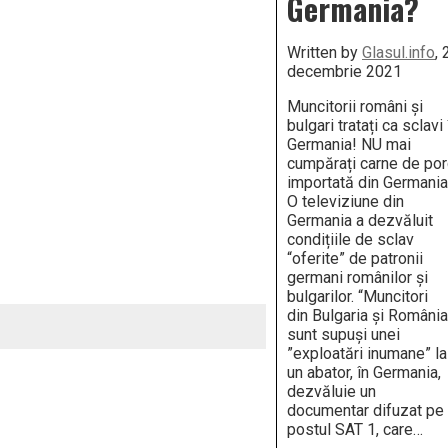
Germania?
Written by
Glasul.info
, 
decembrie 2021
Muncitorii români și
bulgari tratați ca sclavi 
Germania! NU mai
cumpărați carne de por
importată din Germania
O televiziune din
Germania a dezvăluit
condițiile de sclav
“oferite” de patronii
germani românilor și
bulgarilor. “Muncitori
din Bulgaria şi România
sunt supuşi unei
”exploatări inumane” la
un abator, în Germania,
dezvăluie un
documentar difuzat pe
postul SAT 1, care…