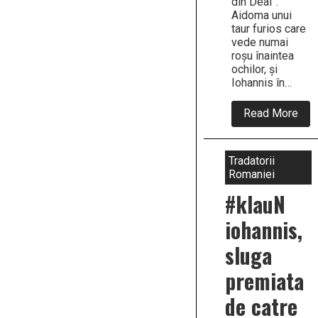
din Deal”.
Aidoma unui
taur furios care
vede numai
roșu înaintea
ochilor, și
Iohannis în…
abo
Read More
“Kla
Ioha
“Par
con
Tradatorii
de
Romaniei
Livi
Dra
#klauN
risc
să
iohannis,
sco
Rom
sluga
din
Eur
premiata
de catre