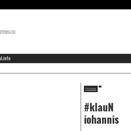
l.info
Home
#klauN
iohannis