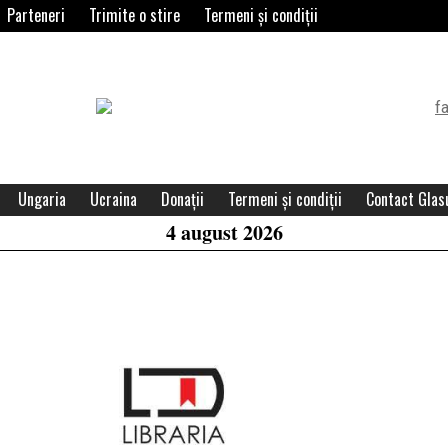
Parteneri
Trimite o stire
Termeni și condiții
Header
Widget
Area
Ungaria
Ucraina
Donații
Termeni și condiții
Contact Glasu
4 august 2026