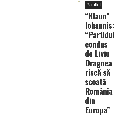
Pamflet
“Klaun”
Iohannis:
“Partidul
condus
de Liviu
Dragnea
riscă să
scoată
România
din
Europa”