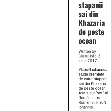
stapanii
sai din
Khazaria
de peste
ocean
Written by
Glasul.info
, 6
iunie 2017
#klauN iohannis,
sluga premiata
de catre stapanii
sai din Khazaria
de peste ocean
Asa zisul “şef” al
Românilor si
României, klauN
iohannis,