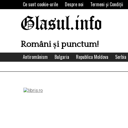
Skip
Ce sunt cookie-urile
Despre noi
Termeni şi Condiţii
to
content
Glasul.info
Români și punctum!
Antiromânism
Bulgaria
Republica Moldova
Serbia
Left
Asides