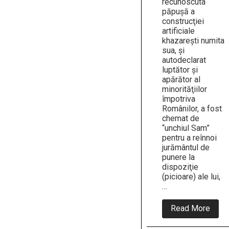
recunoscuta
păpuşă a
construcţiei
artificiale
khazareşti numita
sua, şi
autodeclarat
luptător şi
apărător al
minorităţiilor
împotriva
Românilor, a fost
chemat de
“unchiul Sam”
pentru a reînnoi
jurământul de
punere la
dispoziţie
(picioare) ale lui,
…
abou
Read More
#kla
iohan