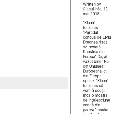
Written by
Glasul.info
, 13
mai 2018
“Klaun”
Iohannis:
“Partidul
condus de Liviu
Dragnea riscă
să scoată
România din
Europa” Da, ați
văzut bine! Nu
din Uniunea
Europeană, ci
din Europa
spune “Klaun”
Iohannis că
vom fi scoși.
Încă o mostră
de înțelepciune
venită din
partea “Insului