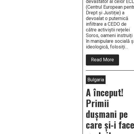
devastator al celor EC
(Centrul European pent
Drept și Justiție) a
devoalat o puternică
infiltrare a CEDO de
către activiștii rețelei
Soros, oameni instruiți
în manipulare socială ș
ideologică, folosiți…
about
Read More
Când
prostul
e
și
Bulgaria
fudul,
nu
A început!
face
decât
Primii
să
se
dușmani pe
deconspir
Acum
care și-i fac
se
văd
mult