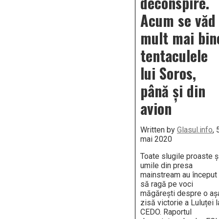
deconspire.
Rusi
lui
Acum se văd
Putin
Azi
mult mai bin
servi
o
tentaculele
vor
preșe
în
lui Soros,
Româ
până și din
avion
Written by
Glasul.info
, 
mai 2020
Toate slugile proaste ș
umile din presa
mainstream au început
să ragă pe voci
măgărești despre o aș
zisă victorie a Luluței l
CEDO. Raportul