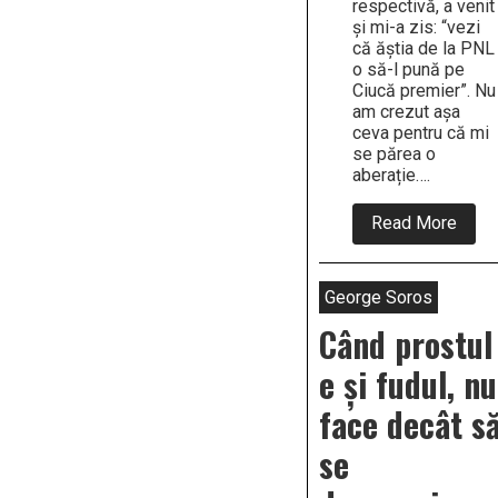
respectivă, a venit
și mi-a zis: “vezi
că ăștia de la PNL
o să-l pună pe
Ciucă premier”. Nu
am crezut așa
ceva pentru că mi
se părea o
aberație….
abou
Read More
În
2012
Kove
avea
George Soros
legăt
până
Când prostul
pest
cap,
e și fudul, nu
atât
ea
face decât s
cât
și
se
consi
ei,
cu