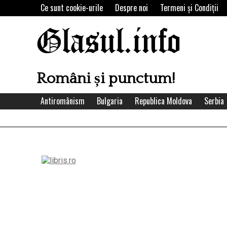
Skip
Ce sunt cookie-urile
Despre noi
Termeni şi Condiţii
to
content
Glasul.info
Români și punctum!
Antiromânism
Bulgaria
Republica Moldova
Serbia
Left
Asides