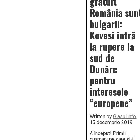
gratuit
mai
bine
România sun
tentacule
lui
bulgarii:
Soros,
până
Kovesi intră
și
din
avion
la rupere la
sud de
Dunăre
pentru
interesele
“europene”
Written by
Glasul.info
,
15 decembrie 2019
A început! Primii
dușmani pe care și-i