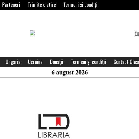
Parteneri
Trimite o stire
Termeni și condiții
Header
Widget
Area
Ungaria
Ucraina
Donații
Termeni și condiții
Contact Glasu
6 august 2026