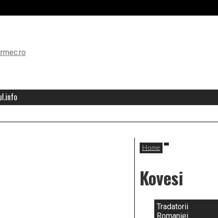
l.info
Home
Kovesi
Tradatorii
Romaniei