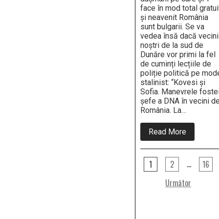
face în mod total gratui
și neavenit România
sunt bulgarii. Se va
vedea însă dacă vecini
noștri de la sud de
Dunăre vor primi la fel
de cuminți lecțiile de
poliție politică pe mod
stalinist: “Kovesi și
Sofia. Manevrele foste
șefe a DNA în vecini d
România. La…
about
Read More
A
început!
Primii
Paginație
dușmani
…
1
2
16
pe
articole
care
Următor
și-
i
face
gratuit
România