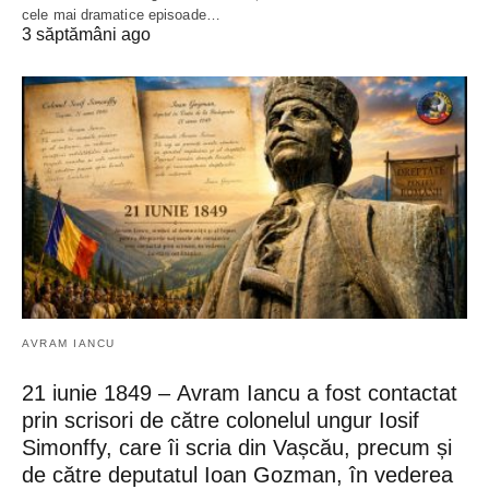
cele mai dramatice episoade…
3 săptămâni ago
AVRAM IANCU
21 iunie 1849 – Avram Iancu a fost contactat
prin scrisori de către colonelul ungur Iosif
Simonffy, care îi scria din Vașcău, precum și
de către deputatul Ioan Gozman, în vederea