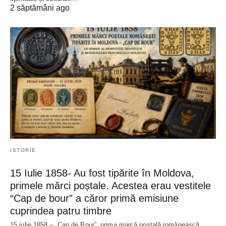
2 săptămâni ago
ISTORIE
15 Iulie 1858- Au fost tipărite în Moldova,
primele mărci poștale. Acestea erau vestitele
“Cap de bour” a căror primă emisiune
cuprindea patru timbre
15 iulie 1858 – „Cap de Bour”, prima marcă poștală românească,