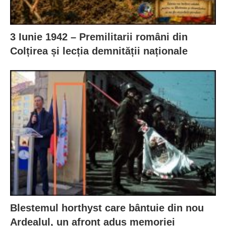
3 Iunie 1942 – Premilitarii români din
Colțirea și lecția demnității naționale
Blestemul horthyst care bântuie din nou
Ardealul, un afront adus memoriei