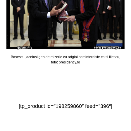
Basescu, acelasi gen de mizerie cu origini cominterniste ca si Iliescu,
foto: presidency.ro
[tp_product id=”198259860″ feed=”396″]