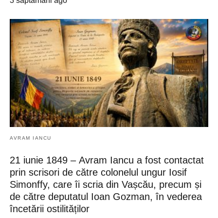
3 săptămâni ago
AVRAM IANCU
21 iunie 1849 – Avram Iancu a fost contactat
prin scrisori de către colonelul ungur Iosif
Simonffy, care îi scria din Vașcău, precum și
de către deputatul Ioan Gozman, în vederea
încetării ostilităților