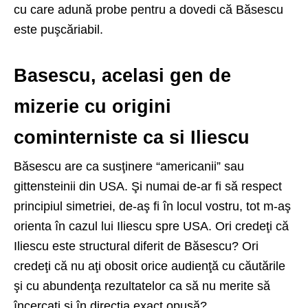
cu care adună probe pentru a dovedi că Băsescu
este puşcăriabil.
Basescu, acelasi gen de
mizerie cu origini
cominterniste ca si Iliescu
Băsescu are ca susţinere “americanii” sau
gittensteinii din USA. Şi numai de-ar fi să respect
principiul simetriei, de-aş fi în locul vostru, tot m-aş
orienta în cazul lui Iliescu spre USA. Ori credeţi că
Iliescu este structural diferit de Băsescu? Ori
credeţi că nu aţi obosit orice audienţă cu căutările
şi cu abundenţa rezultatelor ca să nu merite să
încercaţi şi în direcţia exact opusă?