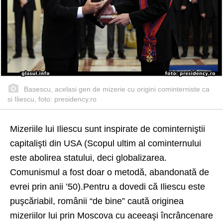
Basescu, acelasi gen de mizerie cu origini cominterniste ca
si Iliescu, foto: presidency.ro
Mizeriile lui Iliescu sunt inspirate de cominterniştii
capitalişti din USA (Scopul ultim al cominternului
este abolirea statului, deci globalizarea.
Comunismul a fost doar o metodă, abandonată de
evrei prin anii ’50).Pentru a dovedi că Iliescu este
puşcăriabil, românii “de bine” caută originea
mizeriilor lui prin Moscova cu aceeaşi încrâncenare