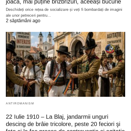
joacă, mai puține brizbrizuri, aceeași bucurie
Deschideți orice rețea de socializare și veți fi bombardați de imagini
ale unor petreceri pentru…
2 săptămâni ago
ANTIROMANISM
22 Iulie 1910 – La Blaj, jandarmii unguri
descing de brâie tricolore, peste 20 feciori şi