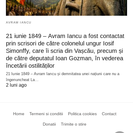
AVRAM IANCU
21 iunie 1849 – Avram Iancu a fost contactat
prin scrisori de către colonelul ungur Iosif
Simonffy, care îi scria din Vașcău, precum și
de către deputatul Ioan Gozman, în vederea
încetării ostilităților
21 Iunie 1849 – Avram Iancu și demnitatea unei națiuni care nu a
îngenuncheat La…
2 luni ago
Home
Termeni si conditii
Politica cookies
Contact
Donatii
Trimite o stire