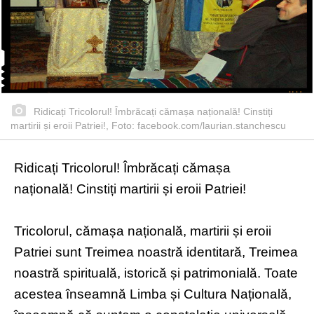
Ridicați Tricolorul! Îmbrăcați cămașa națională! Cinstiți
martirii și eroii Patriei!, Foto: facebook.com/laurian.stanchescu
Ridicați Tricolorul! Îmbrăcați cămașa
națională! Cinstiți martirii și eroii Patriei!
Tricolorul, cămașa națională, martirii și eroii
Patriei sunt Treimea noastră identitară, Treimea
noastră spirituală, istorică și patrimonială. Toate
acestea înseamnă Limba și Cultura Națională,