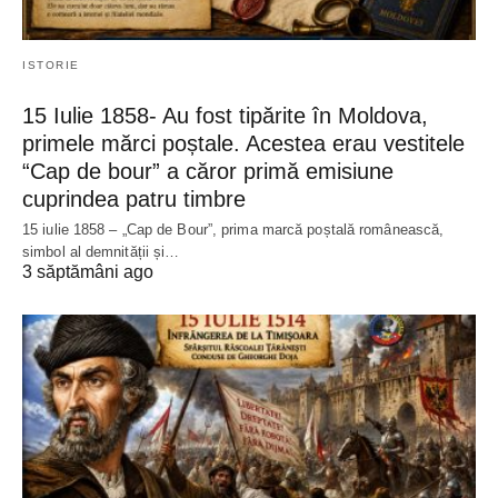
ISTORIE
15 Iulie 1858- Au fost tipărite în Moldova,
primele mărci poștale. Acestea erau vestitele
“Cap de bour” a căror primă emisiune
cuprindea patru timbre
15 iulie 1858 – „Cap de Bour”, prima marcă poștală românească,
simbol al demnității și…
3 săptămâni ago