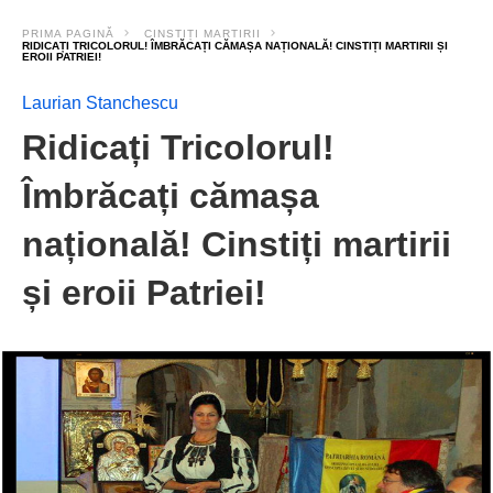
PRIMA PAGINĂ
CINSTIȚI MARTIRII
RIDICAȚI TRICOLORUL! ÎMBRĂCAȚI CĂMAȘA NAȚIONALĂ! CINSTIȚI MARTIRII ȘI
EROII PATRIEI!
Laurian Stanchescu
Ridicați Tricolorul!
Îmbrăcați cămașa
națională! Cinstiți martirii
și eroii Patriei!