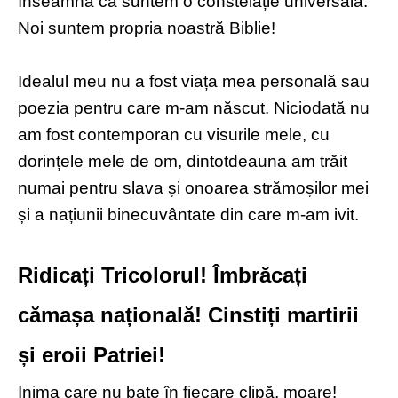
înseamnă că suntem o constelație universală.
Noi suntem propria noastră Biblie!
Idealul meu nu a fost viața mea personală sau
poezia pentru care m-am născut. Niciodată nu
am fost contemporan cu visurile mele, cu
dorințele mele de om, dintotdeauna am trăit
numai pentru slava și onoarea strămoșilor mei
și a națiunii binecuvântate din care m-am ivit.
Ridicați Tricolorul! Îmbrăcați
cămașa națională! Cinstiți martirii
și eroii Patriei!
Inima care nu bate în fiecare clipă, moare!