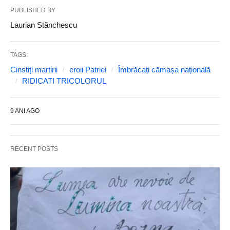
PUBLISHED BY
Laurian Stănchescu
TAGS:
Cinstiți martirii
eroii Patriei
Îmbrăcați cămașa națională
RIDICATI TRICOLORUL
9 ANI AGO
RECENT POSTS