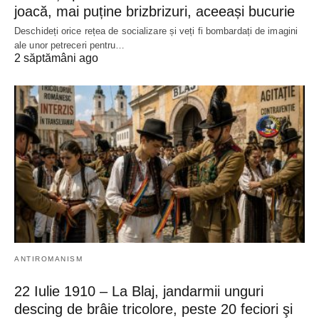
joacă, mai puține brizbrizuri, aceeași bucurie
Deschideți orice rețea de socializare și veți fi bombardați de imagini
ale unor petreceri pentru…
2 săptămâni ago
ANTIROMANISM
22 Iulie 1910 – La Blaj, jandarmii unguri
descing de brâie tricolore, peste 20 feciori şi