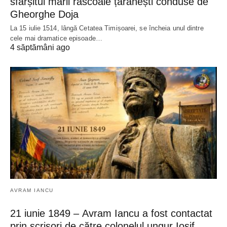
sfârșitul marii răscoale țărănești conduse de
Gheorghe Doja
La 15 iulie 1514, lângă Cetatea Timișoarei, se încheia unul dintre
cele mai dramatice episoade…
4 săptămâni ago
AVRAM IANCU
21 iunie 1849 – Avram Iancu a fost contactat
prin scrisori de către colonelul ungur Iosif