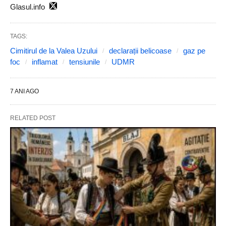
Glasul.info
TAGS:
Cimitirul de la Valea Uzului
declarații belicoase
gaz pe
foc
inflamat
tensiunile
UDMR
7 ANI AGO
RELATED POST