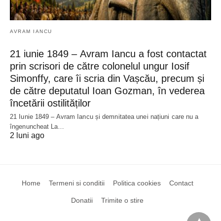
AVRAM IANCU
21 iunie 1849 – Avram Iancu a fost contactat
prin scrisori de către colonelul ungur Iosif
Simonffy, care îi scria din Vașcău, precum și
de către deputatul Ioan Gozman, în vederea
încetării ostilităților
21 Iunie 1849 – Avram Iancu și demnitatea unei națiuni care nu a
îngenuncheat La…
2 luni ago
Home
Termeni si conditii
Politica cookies
Contact
Donatii
Trimite o stire