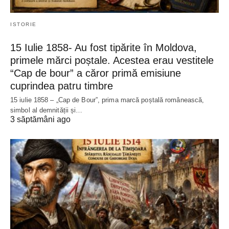
ISTORIE
15 Iulie 1858- Au fost tipărite în Moldova,
primele mărci poștale. Acestea erau vestitele
“Cap de bour” a căror primă emisiune
cuprindea patru timbre
15 iulie 1858 – „Cap de Bour”, prima marcă poștală românească,
simbol al demnității și…
3 săptămâni ago