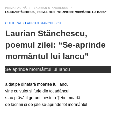
PRIMA PAGINĂ
LAURIAN STANCHESCU
LAURIAN STĂNCHESCU, POEMUL ZILEI: “SE-APRINDE MORMÂNTUL LUI IANCU”
CULTURAL
LAURIAN STANCHESCU
Laurian Stănchescu,
poemul zilei: “Se-aprinde
mormântul lui Iancu”
Se-aprinde mormântul lui Iancu
a dat pe dinafară moartea lui Iancu
vine cu vuiet și furie din tot adâncul
s-au prăvălit gorunii peste o Țebe moartă
de lacrimi și de jale se-aprinde tot mormântul