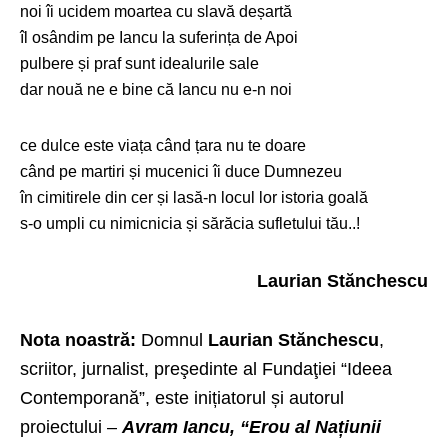
noi îi ucidem moartea cu slavă deșartă
îl osândim pe Iancu la suferința de Apoi
pulbere și praf sunt idealurile sale
dar nouă ne e bine că Iancu nu e-n noi
ce dulce este viața când țara nu te doare
când pe martiri și mucenici îi duce Dumnezeu
în cimitirele din cer și lasă-n locul lor istoria goală
s-o umpli cu nimicnicia și sărăcia sufletului tău..!
Laurian Stănchescu
Nota noastră:
Domnul
Laurian Stănchescu
,
scriitor, jurnalist, preşedinte al Fundaţiei “Ideea
Contemporană”, este inițiatorul și autorul
proiectului –
Avram Iancu, “Erou al Națiunii