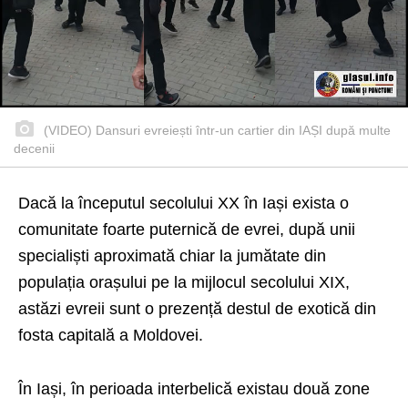
(VIDEO) Dansuri evreiești într-un cartier din IAȘI după multe
decenii
Dacă la începutul secolului XX în Iași exista o
comunitate foarte puternică de evrei, după unii
specialiști aproximată chiar la jumătate din
populația orașului pe la mijlocul secolului XIX,
astăzi evreii sunt o prezență destul de exotică din
fosta capitală a Moldovei.
În Iași, în perioada interbelică existau două zone