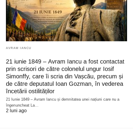
AVRAM IANCU
21 iunie 1849 – Avram Iancu a fost contactat
prin scrisori de către colonelul ungur Iosif
Simonffy, care îi scria din Vașcău, precum și
de către deputatul Ioan Gozman, în vederea
încetării ostilităților
21 Iunie 1849 – Avram Iancu și demnitatea unei națiuni care nu a
îngenuncheat La…
2 luni ago