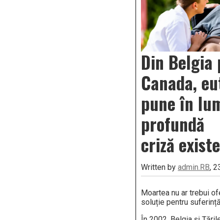
Din Belgia 
Canada, eu
pune în lu
profundă
criză exist
Written by
admin.RB
, 
Moartea nu ar trebui of
soluție pentru suferinț
În 2002, Belgia și Țări