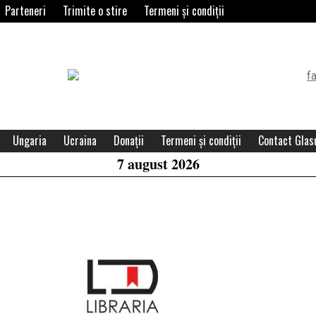
Parteneri
Trimite o stire
Termeni și condiții
Header
Widget
Area
Ungaria
Ucraina
Donații
Termeni și condiții
Contact Glasu
7 august 2026