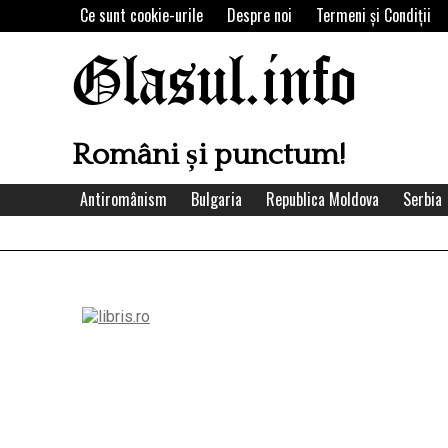
Skip
Ce sunt cookie-urile
Despre noi
Termeni şi Condiţii
to
content
Glasul.info
Români și punctum!
Antiromânism
Bulgaria
Republica Moldova
Serbia
Left
Asides