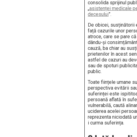
consolida sprijinul publ
„
asistenței medicale p
decesului
”.
De obicei, susținătorii 
față cazurile unor pers
atroce, care se pare că
dându-și consimțământu
cauză, ba chiar au susți
prietenilor în acest s
astfel de cazuri au dev
sau de spoturi publicit
public.
Toate ființele umane su
perspectiva evitării sau
suferinței este ispitito
persoană aflată în sufe
vulnerabilă, caută alinar
uciderea acelei persoa
reprezenta niciodată u
i curma suferința.