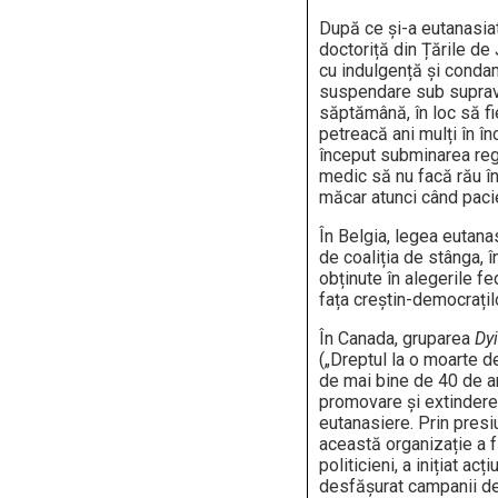
După ce și-a eutanasiat
doctoriță din Țările de
cu indulgență și conda
suspendare sub suprav
săptămână, în loc să fi
petreacă ani mulți în în
început subminarea regu
medic să nu facă rău în 
măcar atunci când pacie
În Belgia, legea eutana
de coaliția de stânga, î
obținute în alegerile f
fața creștin-democrațilo
În Canada, gruparea
Dyi
(„Dreptul la o moarte 
de mai bine de 40 de ani
promovare și extindere 
eutanasiere. Prin presi
această organizație a 
politicieni, a inițiat acți
desfășurat campanii de