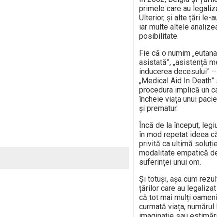
primele care au legaliz
Ulterior, și alte țări le
iar multe altele analiz
posibilitate.
Fie că o numim „eutana
asistată”, „asistență m
inducerea decesului” –
„Medical Aid In Death”
procedura implică un c
încheie viața unui pacie
și prematur.
Încă de la început, legi
în mod repetat ideea că
privită ca ultimă soluție
modalitate empatică d
suferinței unui om.
Și totuși, așa cum rezu
țărilor care au legaliza
că tot mai mulți oameni 
curmată viața, numărul 
imaginație sau estimări