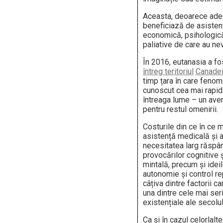
Aceasta, deoarece ade
beneficiază de asistenț
economică, psihologică ș
paliative de care au nev
În 2016, eutanasia a f
întreg teritoriul
Canade
timp țara în care fenom
cunoscut cea mai rapid
întreaga lume – un aver
pentru restul omenirii.
Costurile din ce în ce 
asistență medicală și a
necesitatea larg răspân
provocărilor cognitive 
mintală, precum și ideil
autonomie și control r
câțiva dintre factorii c
una dintre cele mai se
existențiale ale secolul
Ca și în cazul celorlalte