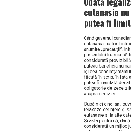
Odată legaliz
eutanasia nu
putea fi limi
Când guvernul canadian
eutanasia, au fost intr
anumite „precauții”. Ini
pacientului trebuia să 
considerată previzibilă
puteau beneficia numai 
își dea consimțământul
făcută în scris, în fața 
putea fi înaintată decâ
obligatorie de zece zil
asupra deciziei.
După nici cinci ani, guv
relaxeze cerințele și s
eutanasie și la alte ca
Și asta pentru că, dacă
considerată un mijloc j