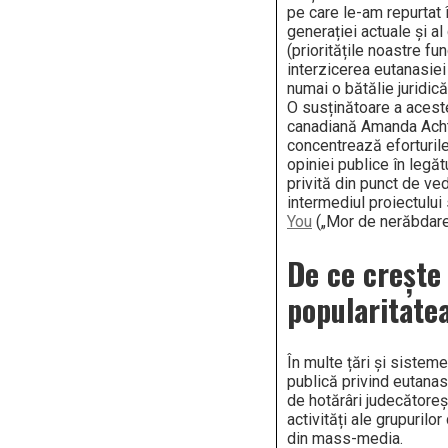
pe care le-am repurtat 
generației actuale și a
(prioritățile noastre fu
interzicerea eutanasiei
numai o bătălie juridică,
O susținătoare a acestei
canadiană Amanda Acht
concentrează eforturil
opiniei publice în legăt
privită din punct de ved
intermediul proiectului
You
(„Mor de nerăbdare
De ce crește
popularitate
În multe țări și sisteme
publică privind eutanas
de hotărâri judecătoreșt
activități ale grupurilor
din mass-media.