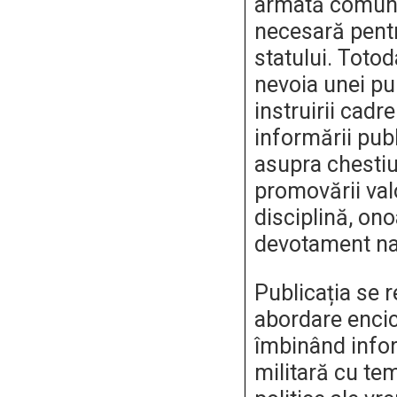
armată comună
necesară pent
statului. Totod
nevoia unei pub
instruirii cadre
informării publ
asupra chestiun
promovării val
disciplină, ono
devotament na
Publicația se 
abordare encic
îmbinând infor
militară cu teme