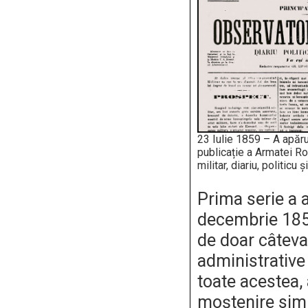
23 Iulie 1859 – A apăru
publicație a Armatei R
militar, diariu, politicu ș
Prima serie a 
decembrie 185
de doar câteva
administrative 
toate acestea, 
moștenire sim