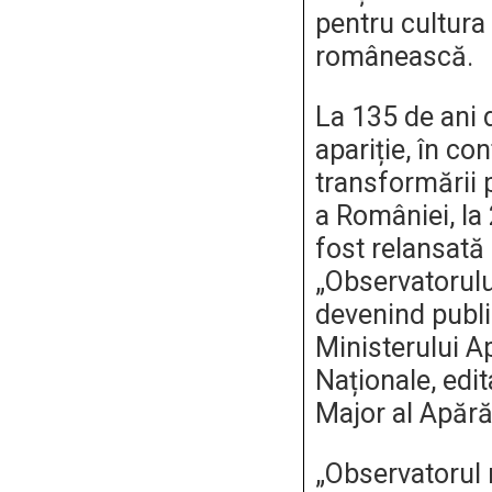
pentru cultura 
românească.
La 135 de ani 
apariție, în con
transformării
a României, la 
fost relansată
„Observatorului
devenind public
Ministerului Ap
Naționale, edit
Major al Apărăr
„Observatorul m