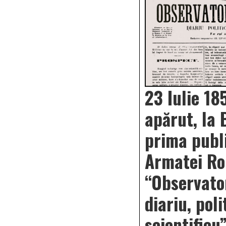
23 Iulie 18
apărut, la 
prima publi
Armatei R
“Observator
diariu, poli
scientificu