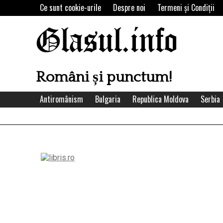
Skip
Ce sunt cookie-urile
Despre noi
Termeni şi Condiţii
to
content
Glasul.info
Români și punctum!
Antiromânism
Bulgaria
Republica Moldova
Serbia
Left
Asides