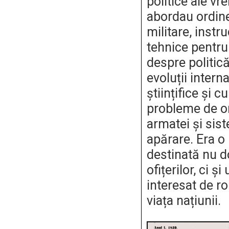
politice ale vre
abordau ordine
militare, instru
tehnice pentru 
despre politică
evoluții intern
științifice și cu
probleme de o
armatei și sis
apărare. Era o 
destinată nu do
ofițerilor, ci și
interesat de ro
viața națiunii.