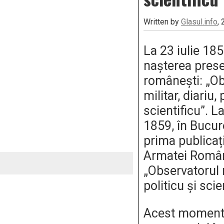
Written by
Glasul.info
,
La 23 iulie 18
nașterea prese
românești: „Ob
militar, diariu, 
scientificu”. L
1859, în Bucure
prima publicați
Armatei Române
„Observatorul m
politicu și scie
Acest moment 