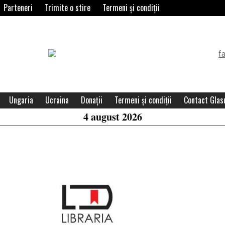
Parteneri
Trimite o stire
Termeni și condiții
Header
Widget
Area
Ungaria
Ucraina
Donații
Termeni și condiții
Contact Glasu
4 august 2026