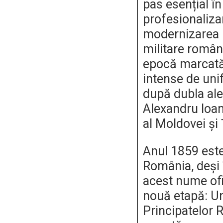
pas esențial în
profesionaliza
modernizarea i
militare române
epocă marcată
intense de uni
după dubla ale
Alexandru Ioa
al Moldovei și
Anul 1859 este
România, deși 
acest nume ofic
nouă etapă: U
Principatelor