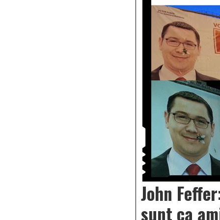
John Feffer
sunt ca am