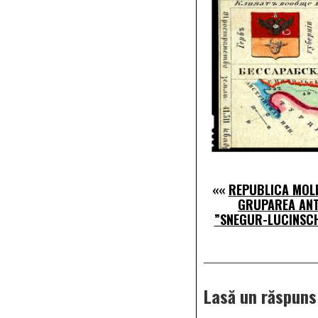
««
REPUBLICA MOL
GRUPAREA AN
”SNEGUR-LUCINSCH
Lasă un răspuns