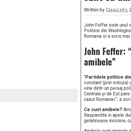
Written by
Glasul.info
,
John Feffer este unul di
Politice din Washington 
Romania si a scris mai m
John Feffer: 
amibele”
“
Partidele politice di
constant (prin mitoza) 
vine dintr-un peisaj pol
Centrala și de Est pare
cazul Romaniei.”, a scri
Ce sunt amibele?
Ami
Raspandita in apele du
gelatinoase incolore, 
Amibele sunt animale in