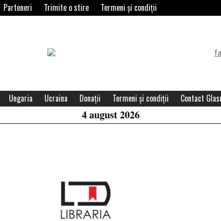
Parteneri
Trimite o stire
Termeni și condiții
Header
Widget
Area
Ungaria
Ucraina
Donații
Termeni și condiții
Contact Glasu
4 august 2026