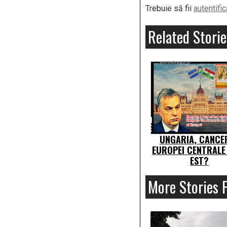
Trebuie să fii
autentific
Related Storie
UNGARIA, CANCE
EUROPEI CENTRALE 
EST?
More Stories 