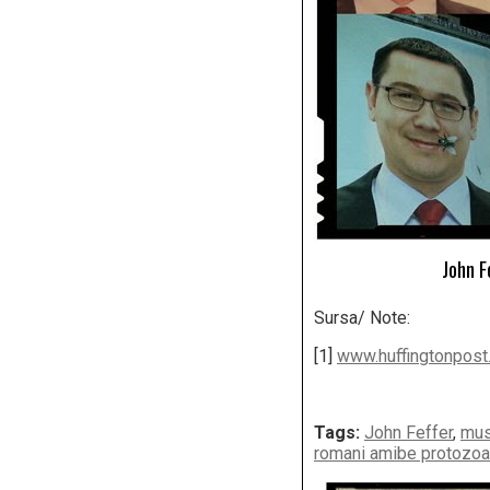
John F
Sursa/ Note:
[1]
www.huffingtonpost
Tags:
John Feffer
,
must
romani amibe protozoa