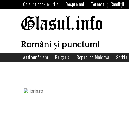
Skip
Ce sunt cookie-urile
Despre noi
Termeni şi Condiţii
to
content
Glasul.info
Români și punctum!
Antiromânism
Bulgaria
Republica Moldova
Serbia
Left
Asides