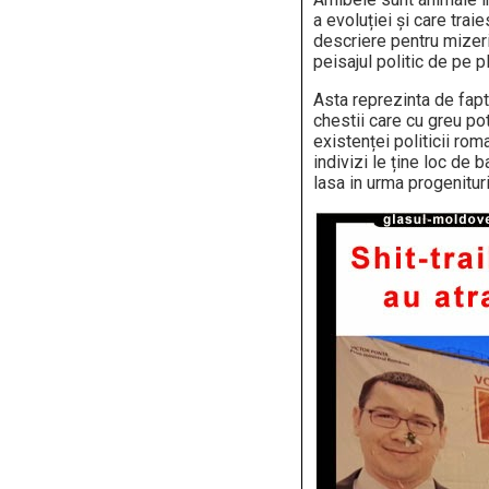
a evoluției și care trai
descriere pentru mizeri
peisajul politic de pe pl
Asta reprezinta de fapt
chestii care cu greu pot
existenței politicii ro
indivizi le ține loc de 
lasa in urma progenituri 