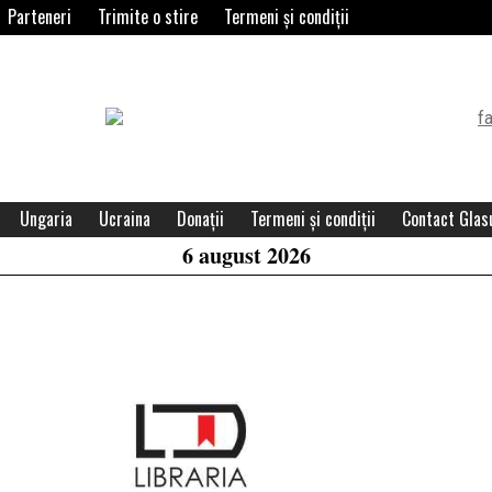
Parteneri
Trimite o stire
Termeni și condiții
Header
Widget
Area
Ungaria
Ucraina
Donații
Termeni și condiții
Contact Glasu
6 august 2026