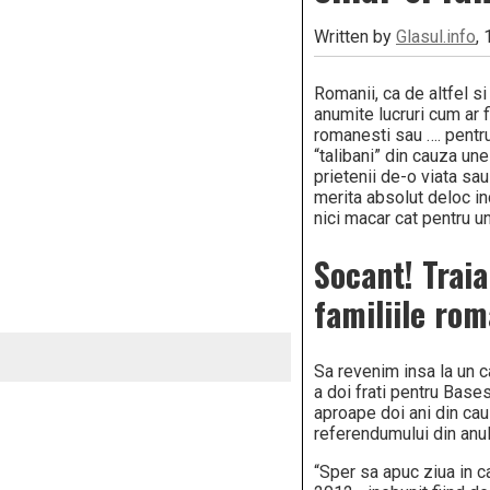
Written by
Glasul.info
,
Romanii, ca de altfel si
anumite lucruri cum ar fi
romanesti sau …. pentru
“talibani” din cauza une
prietenii de-o viata sau
merita absolut deloc in
nici macar cat pentru un
Socant! Traia
familiile rom
Sa revenim insa la un c
a doi frati pentru Bases
aproape doi ani din ca
referendumului din anul 
“Sper sa apuc ziua in c