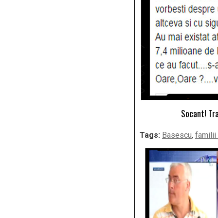
Socant! Tra
Tags:
Basescu
,
famili