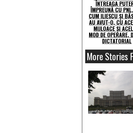
ÎNTREAGA PUTER
ÎMPREUNĂ CU PNL,
CUM ILIESCU ȘI BĂ
AU AVUT-O, CU ACE
MIJLOACE ȘI ACEL
MOD DE OPERARE, D
DICTATORIAL
More Stories 