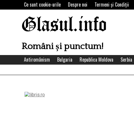
Skip
Ce sunt cookie-urile
Despre noi
Termeni şi Condiţii
to
content
Glasul.info
Români și punctum!
Antiromânism
Bulgaria
Republica Moldova
Serbia
Left
Asides