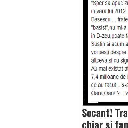
Socant! Tra
chiar si fa