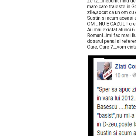
2012….inebunit fiind d
mare,care traieste in G
zile,socat ca un om cu
Sustin si acum aceasi a
OM….NU E CAZUL ! creatu
Au mai existat atunci 6
Romani…imi fac mari ilu
dosarul penal al refere
Oare, Oare ?….vom cinta