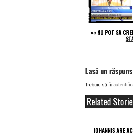
««
NU POT SA CRED
ST
Lasă un răspuns
Trebuie să fii
autentific
Related Storie
IOHANNIS ARE A