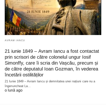
AVRAM IANCU
21 iunie 1849 – Avram Iancu a fost contactat
prin scrisori de către colonelul ungur Iosif
Simonffy, care îi scria din Vașcău, precum și
de către deputatul Ioan Gozman, în vederea
încetării ostilităților
21 Iunie 1849 – Avram Iancu și demnitatea unei națiuni care nu a
îngenuncheat La…
o lună ago