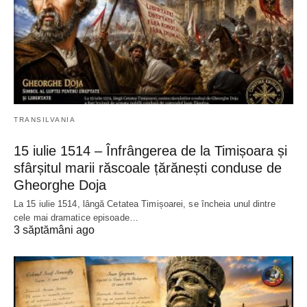
TRANSILVANIA
15 iulie 1514 – Înfrângerea de la Timișoara și
sfârșitul marii răscoale țărănești conduse de
Gheorghe Doja
La 15 iulie 1514, lângă Cetatea Timișoarei, se încheia unul dintre
cele mai dramatice episoade…
3 săptămâni ago