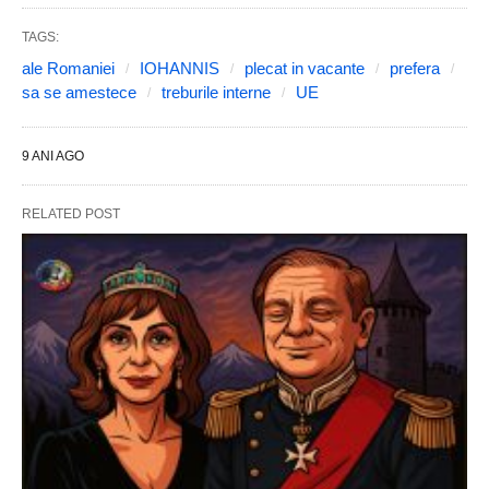
TAGS:
ale Romaniei
IOHANNIS
plecat in vacante
prefera
sa se amestece
treburile interne
UE
9 ANI AGO
RELATED POST