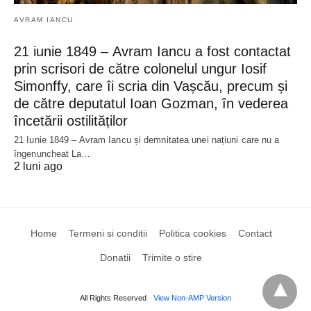
AVRAM IANCU
21 iunie 1849 – Avram Iancu a fost contactat
prin scrisori de către colonelul ungur Iosif
Simonffy, care îi scria din Vașcău, precum și
de către deputatul Ioan Gozman, în vederea
încetării ostilităților
21 Iunie 1849 – Avram Iancu și demnitatea unei națiuni care nu a
îngenuncheat La…
2 luni ago
Home
Termeni si conditii
Politica cookies
Contact
Donatii
Trimite o stire
All Rights Reserved
View Non-AMP Version