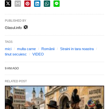
PUBLISHED BY
Glasul.info
TAGS:
mici
multa carne
Românii
Straini in tara noastra
tinut secuiesc
VIDEO
9 ANI AGO
RELATED POST