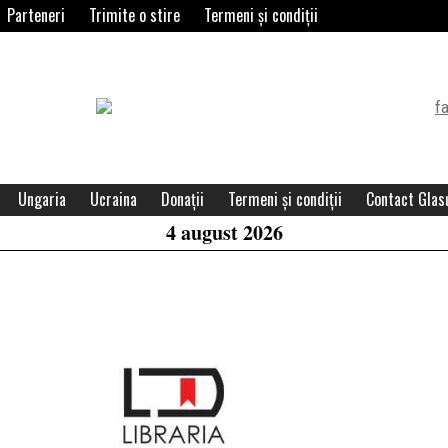
Parteneri
Trimite o stire
Termeni și condiții
Header
Widget
Area
Ungaria
Ucraina
Donații
Termeni și condiții
Contact Glasu
4 august 2026