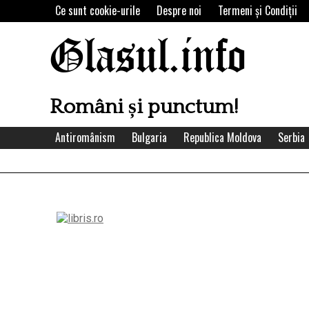
Skip
Ce sunt cookie-urile
Despre noi
Termeni şi Condiţii
to
content
Glasul.info
Români și punctum!
Antiromânism
Bulgaria
Republica Moldova
Serbia
Left
Asides