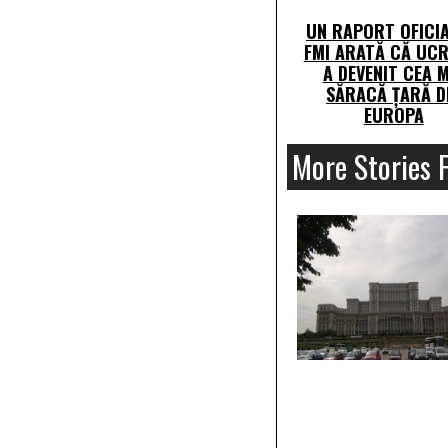
UN RAPORT OFICIA
FMI ARATĂ CĂ UCR
A DEVENIT CEA M
SĂRACĂ ȚARĂ D
EUROPA
More Stories 