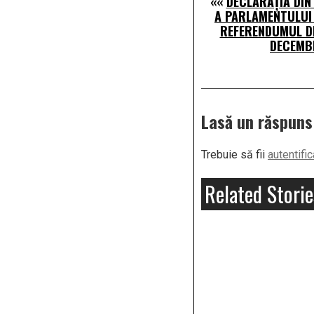
««
DECLARAȚIA DIN
A PARLAMENTULUI 
REFERENDUMUL DI
DECEMBR
Lasă un răspuns
Trebuie să fii
autentific
Related Storie