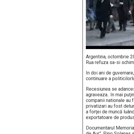
Argentina, octombrie 20
Rua refuza sa-si schimb
In doi ani de guvernare,
continuare a politicilo
Recesiunea se adancest
agraveaza.. In mai puţin
companii nationale au f
privatizari au fost detu
a forţei de muncă luându
exportatoare de produse
Documentarul Memoria un
de Aur”. Pino Solanas s