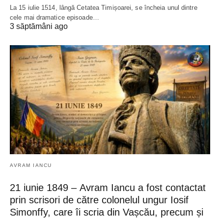
La 15 iulie 1514, lângă Cetatea Timișoarei, se încheia unul dintre
cele mai dramatice episoade…
3 săptămâni ago
AVRAM IANCU
21 iunie 1849 – Avram Iancu a fost contactat
prin scrisori de către colonelul ungur Iosif
Simonffy, care îi scria din Vașcău, precum și