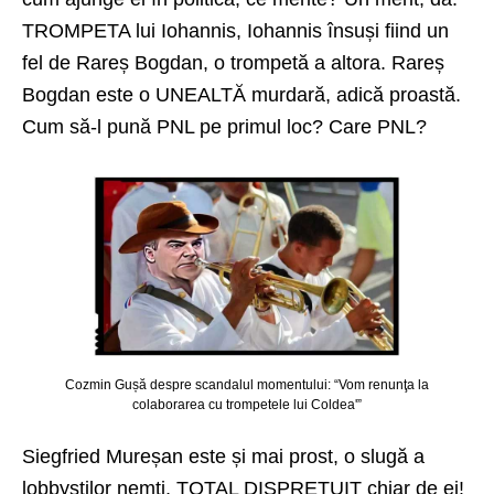
TROMPETA lui Iohannis, Iohannis însuși fiind un
fel de Rareș Bogdan, o trompetă a altora. Rareș
Bogdan este o UNEALTĂ murdară, adică proastă.
Cum să-l pună PNL pe primul loc? Care PNL?
Cozmin Gușă despre scandalul momentului: “Vom renunţa la
colaborarea cu trompetele lui Coldea'”
Siegfried Mureșan este și mai prost, o slugă a
lobbyștilor nemți, TOTAL DISPREȚUIT chiar de ei!