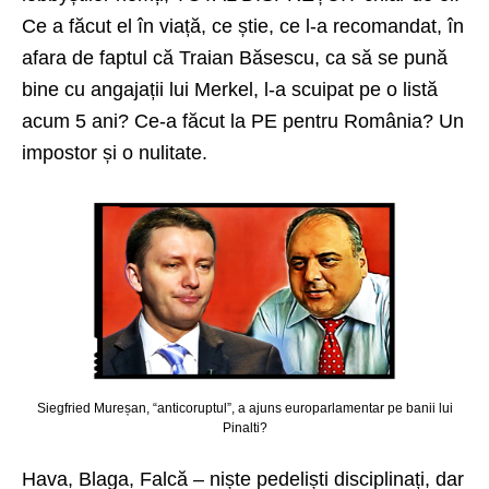
Ce a făcut el în viață, ce știe, ce l-a recomandat, în
afara de faptul că Traian Băsescu, ca să se pună
bine cu angajații lui Merkel, l-a scuipat pe o listă
acum 5 ani? Ce-a făcut la PE pentru România? Un
impostor și o nulitate.
Siegfried Mureșan, “anticoruptul”, a ajuns europarlamentar pe banii lui
Pinalti?
Hava, Blaga, Falcă – niște pedeliști disciplinați, dar