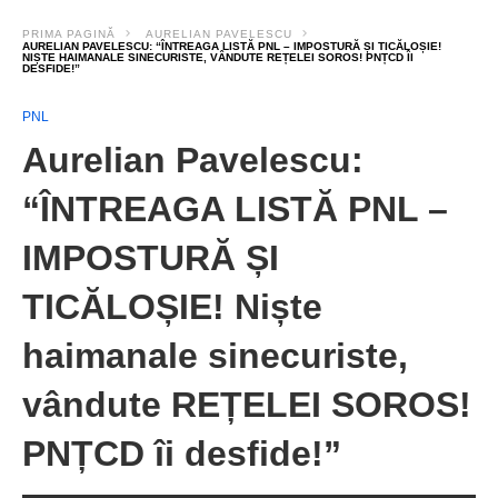
PRIMA PAGINĂ
AURELIAN PAVELESCU
AURELIAN PAVELESCU: “ÎNTREAGA LISTĂ PNL – IMPOSTURĂ ȘI TICĂLOȘIE!
NIȘTE HAIMANALE SINECURISTE, VÂNDUTE REȚELEI SOROS! PNȚCD ÎI
DESFIDE!”
PNL
Aurelian Pavelescu:
“ÎNTREAGA LISTĂ PNL –
IMPOSTURĂ ȘI
TICĂLOȘIE! Niște
haimanale sinecuriste,
vândute REȚELEI SOROS!
PNȚCD îi desfide!”