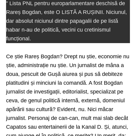
” Lista PNL pentru europarlamentare deschisă de
Rareș Bogdan, este O LISTĂ A RUȘINII. Niciunul,
dar absolut niciunul dintre papagalii de pe listă
habar n-au de politică, vecini cu cretinismul
funcțional.
Ce știe Rareș Bogdan? Drept nu știe, economie nu
știe, administrație nu știe. Un jurnalist de mâna a
doua, pescuit de Gușă aiurea și pus să debiteze
platitudini și minciuni la comandă. A fost Bogdan
jurnalist de investigații, editorialist, specializat pe
ceva, de genul politică internă, externă, domeniul
apărării sau cultură? Evident, nu. Nici măcar
jurnalist. Personaj de can-can, mult mai slab decât
Capatos sau entertainerii de la Kanal D. Și, atunci,
cum ajunge el în politică, ce merite? Un merit, da: