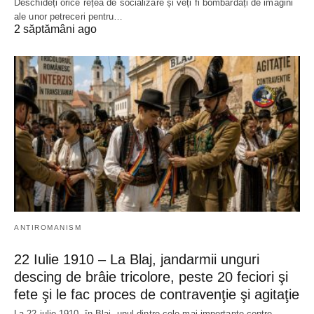
Deschideți orice rețea de socializare și veți fi bombardați de imagini
ale unor petreceri pentru…
2 săptămâni ago
ANTIROMANISM
22 Iulie 1910 – La Blaj, jandarmii unguri
descing de brâie tricolore, peste 20 feciori şi
fete şi le fac proces de contravenţie şi agitaţie
La 22 iulie 1910, în Blaj, unul dintre cele mai importante centre