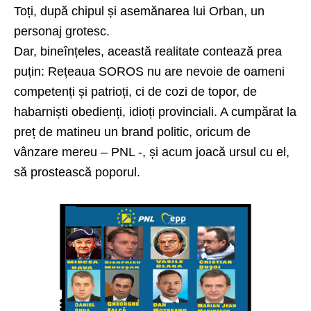
Toți, după chipul și asemănarea lui Orban, un
personaj grotesc.
Dar, bineînțeles, această realitate contează prea
puțin: Rețeaua SOROS nu are nevoie de oameni
competenți și patrioți, ci de cozi de topor, de
habarniști obedienți, idioți provinciali. A cumpărat la
preț de matineu un brand politic, oricum de
vânzare mereu – PNL -, și acum joacă ursul cu el,
să prostească poporul.