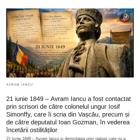
AVRAM IANCU
21 iunie 1849 – Avram Iancu a fost contactat
prin scrisori de către colonelul ungur Iosif
Simonffy, care îi scria din Vașcău, precum și
de către deputatul Ioan Gozman, în vederea
încetării ostilităților
21 Iunie 1849 – Avram Iancu și demnitatea unei națiuni care nu a