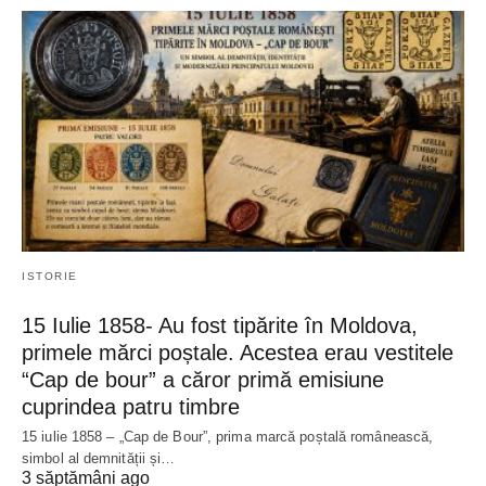
ISTORIE
15 Iulie 1858- Au fost tipărite în Moldova,
primele mărci poștale. Acestea erau vestitele
“Cap de bour” a căror primă emisiune
cuprindea patru timbre
15 iulie 1858 – „Cap de Bour”, prima marcă poștală românească,
simbol al demnității și…
3 săptămâni ago