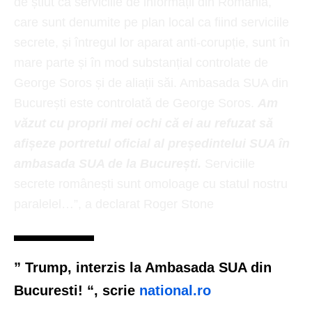
de știut că serviciile de informații din România,
care sunt denumite pe plan local ca fiind serviciile
secrete, și întregul lor aparat anti-corupție, sunt în
mare parte și în mod substanțial controlate de
George Soros și de aliații săi. Ambasada SUA din
București este controlată de George Soros.
Am
văzut cu proprii mei ochi că ei au refuzat să
afișeze portretul oficial al președintelui SUA în
ambasada SUA de la București.
Serviciile
secrete românești sunt omoloage cu statul nostru
paralelel…”, a declarat Roger Stone
”
Trump, interzis la Ambasada SUA din
Bucuresti!
“, scrie
national.ro