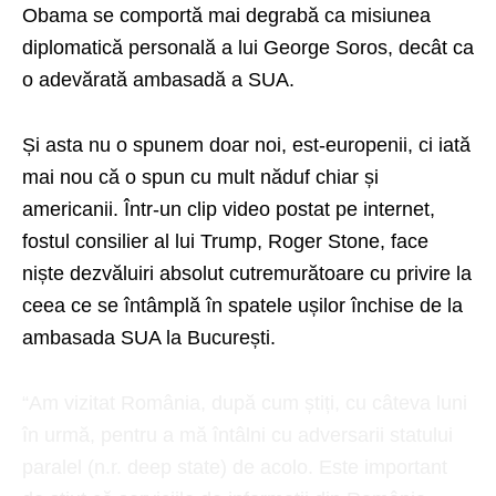
Obama se comportă mai degrabă ca misiunea
diplomatică personală a lui George Soros, decât ca
o adevărată ambasadă a SUA.
Și asta nu o spunem doar noi, est-europenii, ci iată
mai nou că o spun cu mult năduf chiar și
americanii. Într-un clip video postat pe internet,
fostul consilier al lui Trump, Roger Stone, face
niște dezvăluiri absolut cutremurătoare cu privire la
ceea ce se întâmplă în spatele ușilor închise de la
ambasada SUA la București.
“Am vizitat România, după cum știți, cu câteva luni
în urmă, pentru a mă întâlni cu adversarii statului
paralel (n.r. deep state) de acolo. Este important