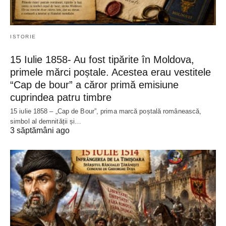
ISTORIE
15 Iulie 1858- Au fost tipărite în Moldova,
primele mărci poștale. Acestea erau vestitele
“Cap de bour” a căror primă emisiune
cuprindea patru timbre
15 iulie 1858 – „Cap de Bour”, prima marcă poștală românească,
simbol al demnității și…
3 săptămâni ago