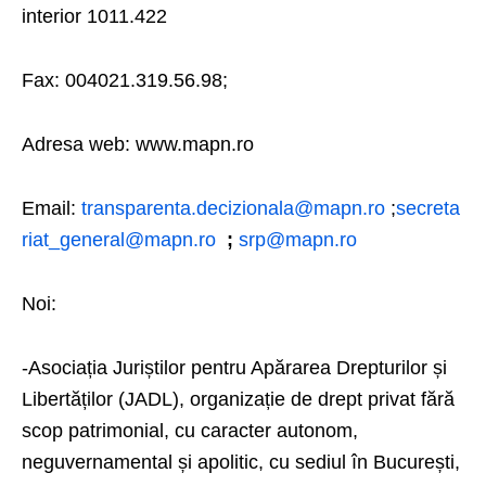
interior 1011.422
Fax: 004021.319.56.98;
Adresa web: www.mapn.ro
Email:
transparenta.decizionala@mapn.ro
;
secreta
riat_general@mapn.ro
;
srp@mapn.ro
Noi:
-Asociația Juriștilor pentru Apărarea Drepturilor și
Libertăților (JADL), organizație de drept privat fără
scop patrimonial, cu caracter autonom,
neguvernamental și apolitic, cu sediul în București,