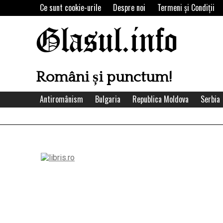
Skip
Ce sunt cookie-urile
Despre noi
Termeni şi Condiţii
to
content
Glasul.info
Români și punctum!
Antiromânism
Bulgaria
Republica Moldova
Serbia
Left
Asides