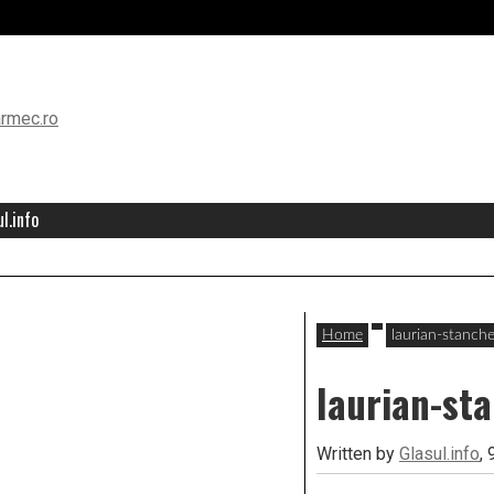
l.info
Home
laurian-stanch
laurian-st
Written by
Glasul.info
,