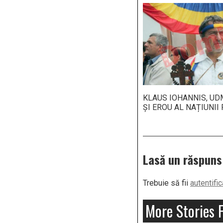
KLAUS IOHANNIS, UDM
ȘI EROU AL NAȚIUNII 
Lasă un răspuns
Trebuie să fii
autentific
More Stories 