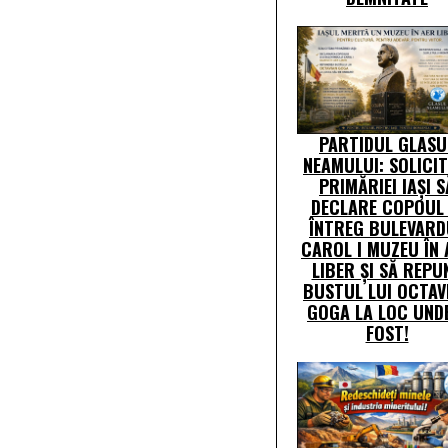
PARTIDUL GLASU
NEAMULUI: SOLICI
PRIMĂRIEI IAȘI S
DECLARE COPOUL 
ÎNTREG BULEVARD
CAROL I MUZEU ÎN 
LIBER ȘI SĂ REPU
BUSTUL LUI OCTAV
GOGA LA LOC UND
FOST!