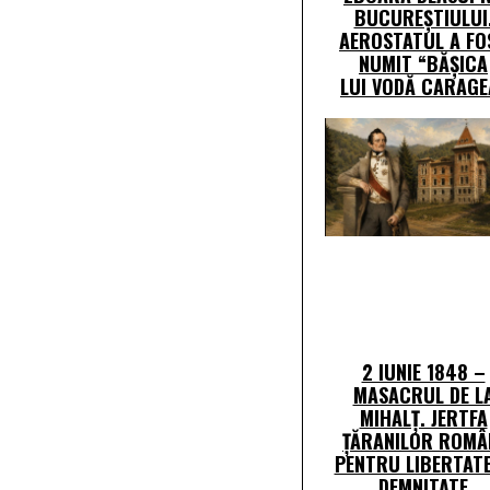
BUCUREȘTIULUI
AEROSTATUL A FO
NUMIT “BĂȘICA
LUI VODĂ CARAGE
2 IUNIE 1848 –
MASACRUL DE L
MIHALȚ. JERTFA
ȚĂRANILOR ROMÂ
PENTRU LIBERTATE
DEMNITATE