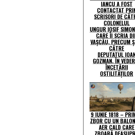
IANCU A FOST
CONTACTAT PRI
SCRISORI DE CĂT
COLONELUL
UNGUR IOSIF SIMON
CARE ÎI SCRIA DI
VAȘCĂU, PRECUM Ș
CĂTRE
DEPUTATUL IOA
GOZMAN, ÎN VEDE
ÎNCETĂRII
OSTILITĂȚILOR
9 IUNIE 1818 – PR
ZBOR CU UN BALON
AER CALD CARE
ZBOARĂ DEASUP