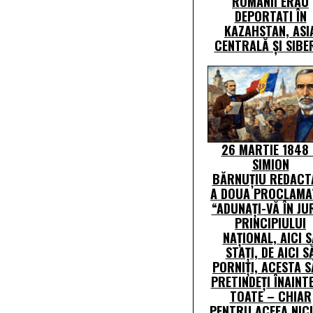
ROMANII ERAU
DEPORTATI ÎN
KAZAHSTAN, ASI
CENTRALĂ ŞI SIBE
26 MARTIE 1848
SIMION
BĂRNUȚIU REDACT
A DOUA PROCLAMAȚ
“ADUNAȚI-VĂ ÎN JU
PRINCIPIULUI
NAȚIONAL, AICI S
STAȚI, DE AICI S
PORNIȚI, ACESTA S
PRETINDEȚI ÎNAINT
TOATE – CHIAR
PENTRU ACEEA NIC