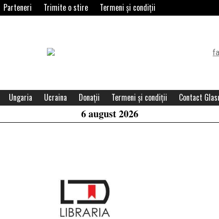
Parteneri
Trimite o stire
Termeni și condiții
Header
Widget
Area
Ungaria
Ucraina
Donații
Termeni și condiții
Contact Glasu
6 august 2026