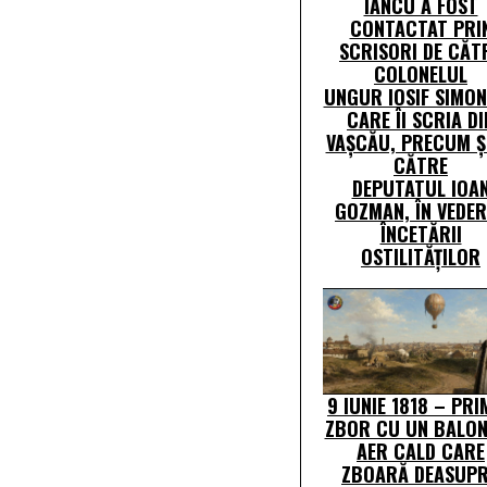
IANCU A FOST
CONTACTAT PRI
SCRISORI DE CĂT
COLONELUL
UNGUR IOSIF SIMON
CARE ÎI SCRIA DI
VAȘCĂU, PRECUM Ș
CĂTRE
DEPUTATUL IOA
GOZMAN, ÎN VEDE
ÎNCETĂRII
OSTILITĂȚILOR
9 IUNIE 1818 – PR
ZBOR CU UN BALON
AER CALD CARE
ZBOARĂ DEASUP