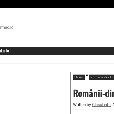
l.info
Home
Românii-din-C
Românii-di
Written by
Glasul.info
,