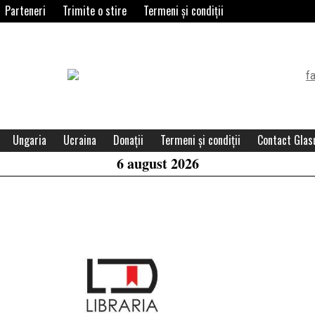
Parteneri
Trimite o stire
Termeni și condiții
Header
Widget
Area
Ungaria
Ucraina
Donații
Termeni și condiții
Contact Glasu
6 august 2026