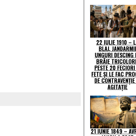
22 IULIE 1910 – 
BLAJ, JANDARMI
UNGURI DESCING 
BRÂIE TRICOLOR
PESTE 20 FECIORI 
FETE ŞI LE FAC PR
DE CONTRAVENŢIE 
AGITAŢIE
21 IUNIE 1849 – A