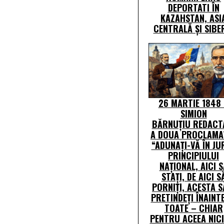
DEPORTATI ÎN
KAZAHSTAN, ASI
CENTRALĂ ŞI SIBE
26 MARTIE 1848
SIMION
BĂRNUȚIU REDACT
A DOUA PROCLAMAȚ
“ADUNAȚI-VĂ ÎN JU
PRINCIPIULUI
NAȚIONAL, AICI S
STAȚI, DE AICI S
PORNIȚI, ACESTA S
PRETINDEȚI ÎNAINT
TOATE – CHIAR
PENTRU ACEEA NIC