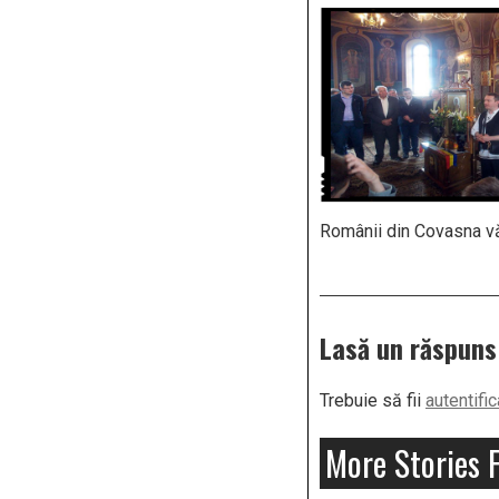
Românii din Covasna vă 
Lasă un răspuns
Trebuie să fii
autentific
More Stories 