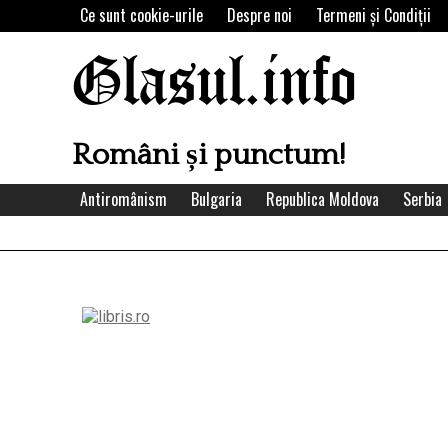
Skip
Ce sunt cookie-urile
Despre noi
Termeni şi Condiţii
to
content
Glasul.info
Români și punctum!
Antiromânism
Bulgaria
Republica Moldova
Serbia
Left
Asides