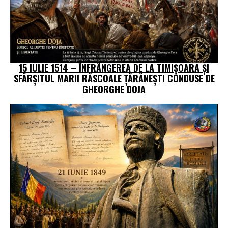
15 IULIE 1514 – ÎNFRÂNGEREA DE LA TIMIȘOARA ȘI
SFÂRȘITUL MARII RĂSCOALE ȚĂRĂNEȘTI CONDUSE DE
GHEORGHE DOJA