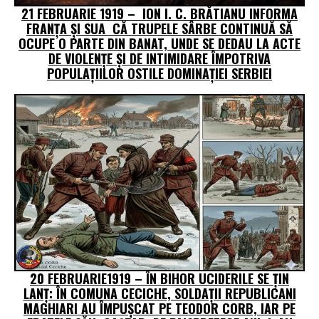
21 FEBRUARIE 1919 – ION I. C. BRĂTIANU INFORMA
FRANȚA ȘI SUA CĂ TRUPELE SÂRBE CONTINUĂ SĂ
OCUPE O PARTE DIN BANAT, UNDE SE DEDAU LA ACTE
DE VIOLENŢE ŞI DE INTIMIDARE ÎMPOTRIVA
POPULAŢIILOR OSTILE DOMINAŢIEI SERBIEI
20 FEBRUARIE1919 – ÎN BIHOR UCIDERILE SE ŢIN
LANȚ: ÎN COMUNA CECICHE, SOLDAŢII REPUBLICANI
MAGHIARI AU ÎMPUŞCAT PE TEODOR CORB, IAR PE