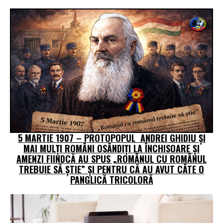
5 MARTIE 1907 – PROTOPOPUL ANDREI GHIDIU ȘI
MAI MULȚI ROMÂNI OSÂNDIȚI LA ÎNCHISOARE ȘI
AMENZI FIINDCĂ AU SPUS „ROMÂNUL CU ROMÂNUL
TREBUIE SĂ ŞTIE” ȘI PENTRU CĂ AU AVUT CÂTE O
PANGLICĂ TRICOLORĂ