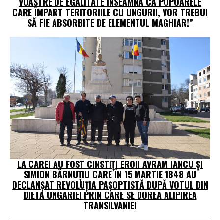
VOASTRE DE EGALITATE ÎNSEAMNĂ CĂ POPOARELE
CARE ÎMPART TERITORIILE CU UNGURII, VOR TREBUI
SĂ FIE ABSORBITE DE ELEMENTUL MAGHIAR!”
LA CAREI AU FOST CINSTIȚI EROII AVRAM IANCU ȘI
SIMION BĂRNUȚIU CARE ÎN 15 MARTIE 1848 AU
DECLANȘAT REVOLUȚIA PAȘOPTISTĂ DUPĂ VOTUL DIN
DIETA UNGARIEI PRIN CARE SE DOREA ALIPIREA
TRANSILVANIEI