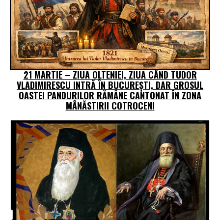
21 MARTIE – ZIUA OLTENIEI, ZIUA CÂND TUDOR
VLADIMIRESCU INTRĂ ÎN BUCUREȘTI, DAR GROSUL
OASTEI PANDURILOR RĂMÂNE CANTONAT ÎN ZONA
MÂNĂSTIRII COTROCENI