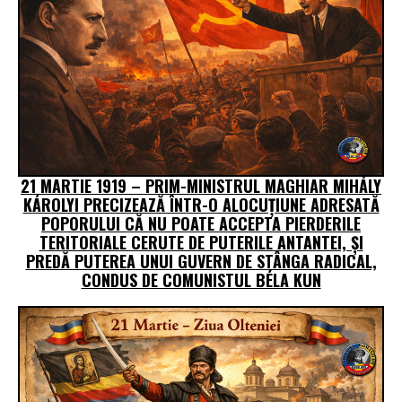
21 MARTIE 1919 – PRIM-MINISTRUL MAGHIAR MIHÁLY
KÁROLYI PRECIZEAZĂ ÎNTR-O ALOCUȚIUNE ADRESATĂ
POPORULUI CĂ NU POATE ACCEPTA PIERDERILE
TERITORIALE CERUTE DE PUTERILE ANTANTEI, ȘI
PREDĂ PUTEREA UNUI GUVERN DE STÂNGA RADICAL,
CONDUS DE COMUNISTUL BÉLA KUN