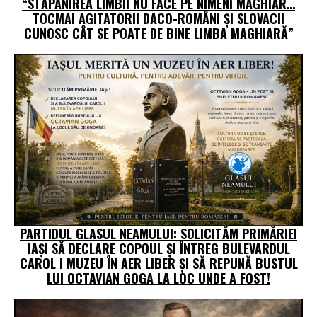
“STĂPÂNIREA LIMBII NU FACE PE NIMENI MAGHIAR…
TOCMAI AGITATORII DACO-ROMÂNI ȘI SLOVACII
CUNOSC CÂT SE POATE DE BINE LIMBA MAGHIARĂ”
PARTIDUL GLASUL NEAMULUI: SOLICITĂM PRIMĂRIEI
IAȘI SĂ DECLARE COPOUL ȘI ÎNTREG BULEVARDUL
CAROL I MUZEU ÎN AER LIBER ȘI SĂ REPUNĂ BUSTUL
LUI OCTAVIAN GOGA LA LOC UNDE A FOST!