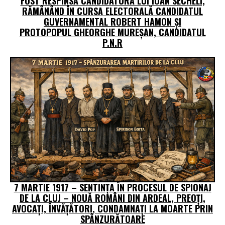
FOST RESPINSĂ CANDIDATURA LUI IOAN SECHELI,
RĂMÂNÂND ÎN CURSA ELECTORALĂ CANDIDATUL
GUVERNAMENTAL ROBERT HAMON ȘI
PROTOPOPUL GHEORGHE MUREȘAN, CANDIDATUL
P.N.R
7 MARTIE 1917 – SENTINȚA ÎN PROCESUL DE SPIONAJ
DE LA CLUJ – NOUĂ ROMÂNI DIN ARDEAL, PREOŢI,
AVOCAŢI, ÎNVĂŢĂTORI, CONDAMNAŢI LA MOARTE PRIN
SPÂNZURĂTOARE