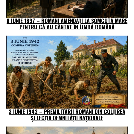
8 IUNIE 1897 – ROMÂNI AMENDAȚI LA ȘOMCUTA MARE
PENTRU CĂ AU CÂNTAT ÎN LIMBA ROMÂNĂ
3 IUNIE 1942 – PREMILITARII ROMÂNI DIN COLȚIREA
ȘI LECȚIA DEMNITĂȚII NAȚIONALE