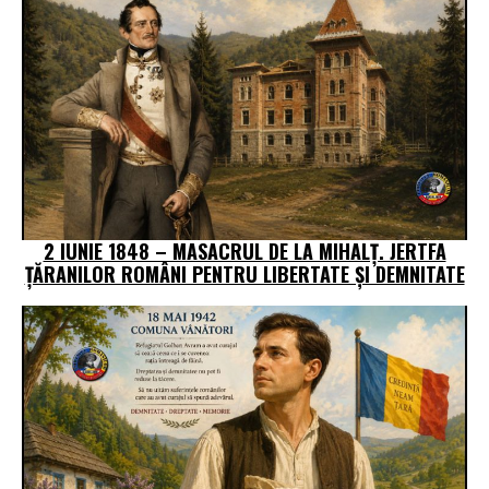
2 IUNIE 1848 – MASACRUL DE LA MIHALȚ. JERTFA
ȚĂRANILOR ROMÂNI PENTRU LIBERTATE ȘI DEMNITATE