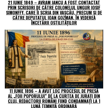
21 IUNIE 1849 – AVRAM IANCU A FOST CONTACTAT
PRIN SCRISORI DE CĂTRE COLONELUL UNGUR IOSIF
SIMONFFY, CARE ÎI SCRIA DIN VAȘCĂU, PRECUM ȘI DE
CĂTRE DEPUTATUL IOAN GOZMAN, ÎN VEDEREA
ÎNCETĂRII OSTILITĂȚILOR
11 IUNIE 1896 – A AVUT LOC PROCESUL DE PRESĂ
AL „FOII POPORULUI” DE LA CURTEA DE JURAȚI DIN
CLUJ, REDACTORII ROMÂNI FIIND CONDAMNAȚI LA 1
LUNĂ TEMNIȚĂ ORDINARĂ