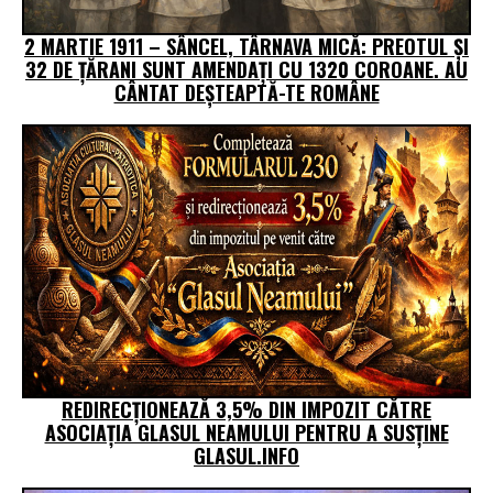
2 MARTIE 1911 – SÂNCEL, TÂRNAVA MICĂ: PREOTUL ȘI
32 DE ȚĂRANI SUNT AMENDAȚI CU 1320 COROANE. AU
CÂNTAT DEȘTEAPTĂ-TE ROMÂNE
REDIRECȚIONEAZĂ 3,5% DIN IMPOZIT CĂTRE
ASOCIAȚIA GLASUL NEAMULUI PENTRU A SUSȚINE
GLASUL.INFO