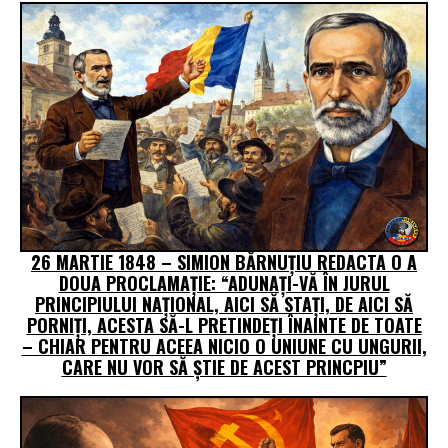
26 MARTIE 1848 – SIMION BĂRNUȚIU REDACTA O A
DOUA PROCLAMAȚIE: “ADUNAȚI-VĂ ÎN JURUL
PRINCIPIULUI NAȚIONAL, AICI SĂ STAȚI, DE AICI SĂ
PORNIȚI, ACESTA SĂ-L PRETINDEȚI ÎNAINTE DE TOATE
– CHIAR PENTRU ACEEA NICIO O UNIUNE CU UNGURII,
CARE NU VOR SĂ ȘTIE DE ACEST PRINCPIU”