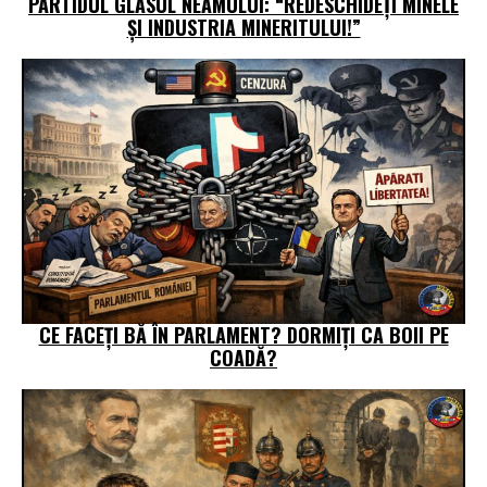
PARTIDUL GLASUL NEAMULUI: “REDESCHIDEȚI MINELE
ȘI INDUSTRIA MINERITULUI!”
CE FACEȚI BĂ ÎN PARLAMENT? DORMIȚI CA BOII PE
COADĂ?